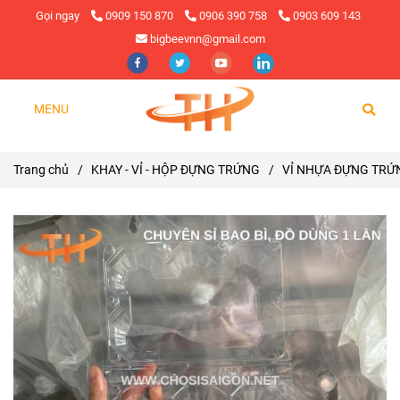
Gọi ngay
0909 150 870
0906 390 758
0903 609 143
bigbeevnn@gmail.com
MENU
Trang chủ
/
KHAY - VỈ - HỘP ĐỰNG TRỨNG
/
VỈ NHỰA ĐỰNG TRỨ