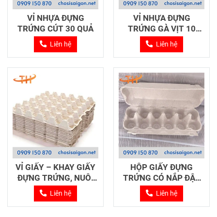
VỈ NHỰA ĐỰNG
VỈ NHỰA ĐỰNG
TRỨNG CÚT 30 QUẢ
TRỨNG GÀ VỊT 10
QUẢ
Liên hệ
Liên hệ
VỈ GIẤY – KHAY GIẤY
HỘP GIẤY ĐỰNG
ĐỰNG TRỨNG, NUÔI
TRỨNG CÓ NẮP ĐẬY
DẾ
12 QUẢ
Liên hệ
Liên hệ