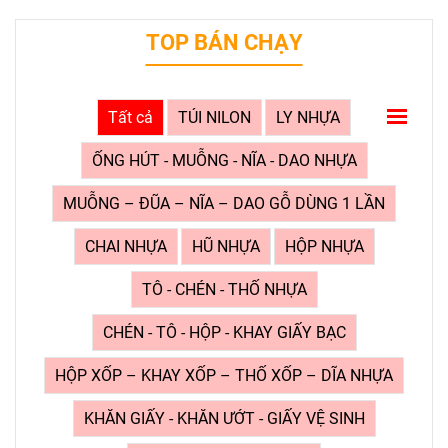
TOP BÁN CHẠY
Tất cả
TÚI NILON
LY NHỰA
ỐNG HÚT - MUỖNG - NĨA - DAO NHỰA
MUỖNG – ĐŨA – NĨA – DAO GỖ DÙNG 1 LẦN
CHAI NHỰA
HŨ NHỰA
HỘP NHỰA
TÔ - CHÉN - THỐ NHỰA
CHÉN - TÔ - HỘP - KHAY GIẤY BẠC
HỘP XỐP – KHAY XỐP – THỐ XỐP – DĨA NHỰA
KHĂN GIẤY - KHĂN ƯỚT - GIẤY VỆ SINH