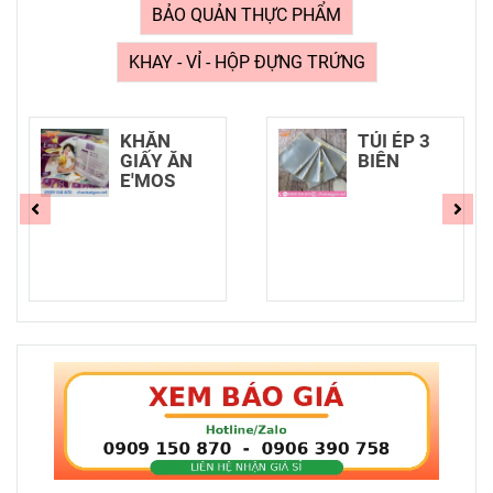
BẢO QUẢN THỰC PHẨM
KHAY - VỈ - HỘP ĐỰNG TRỨNG
KHĂN
TÚI ÉP 3
GIẤY ĂN
BIÊN
E'MOS