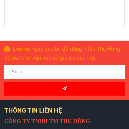
Liên hệ ngay bao bì, đồ dùng 1 lần Thu Hồng
để được tư vấn và báo giá ưu đãi nhất
THÔNG TIN LIÊN HỆ
CÔNG TY TNHH TM THU HỒNG