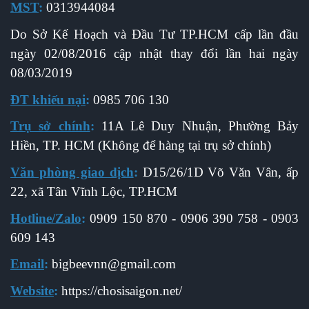
MST
:
0313944084
Do Sở Kế Hoạch và Đầu Tư TP.HCM cấp l
ần đầu
ngày 02/08/2016 cập nhật thay đổi lần hai ngày
08/03/2019
ĐT khiếu nại
:
0985 706 130
Trụ sở chính
:
11A Lê Duy Nhuận, Phường Bảy
Hiền, TP. HCM (Không để hàng tại trụ sở chính)
Văn phòng giao dịch
:
D15/26/1D Võ Văn Vân, ấp
22, xã Tân Vĩnh Lộc, TP.HCM
Hotline/Zalo
:
0909 150 870 - 0906 390 758 - 0903
609 143
Email
:
b
igbeevnn@gmail.com
Website
:
https://chosisaigon.net/