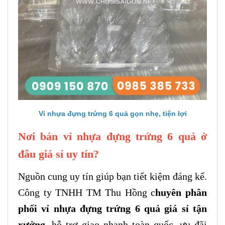
Vỉ nhựa đựng trứng 6 quả gọn nhẹ, tiện lợi
Nơi bán vỉ nhựa đựng trứng 6 quả ở
đâu giá sỉ uy tín?
Nguồn cung uy tín giúp bạn tiết kiệm đáng kể.
Công ty TNHH TM Thu Hồng c
huyên phân
phối vỉ nhựa đựng trứng 6 quả giá sỉ tận
xưởng,
hỗ trợ giao nhanh toàn quốc, ưu đãi