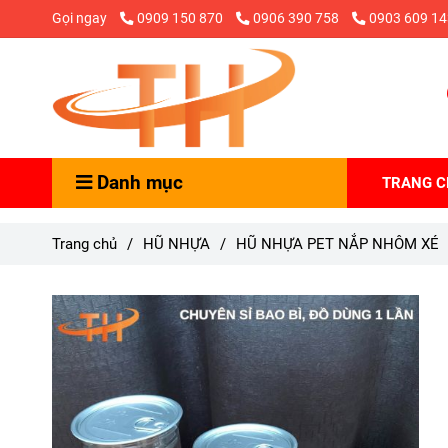
Gọi ngay
0909 150 870
0906 390 758
0903 609 14
Danh mục
TRANG 
Trang chủ
/
HŨ NHỰA
/
HŨ NHỰA PET NẮP NHÔM XÉ