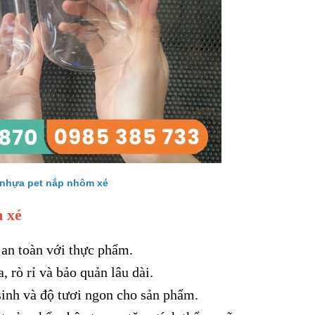
HỘP GIẤY ĐỰNG
GIẤY VỆ SINH 
TRỨNG CÓ NẮP ĐẬY
12 QUẢ
nhựa pet nắp nhôm xé
m xé
 an toàn với thực phẩm.
 rò rỉ và bảo quản lâu dài.
sinh và độ tươi ngon cho sản phẩm.