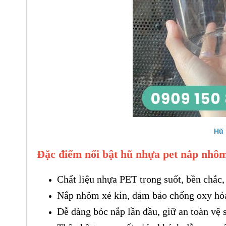
MUỖNG GỖ ĂN KEM
9.5CM
Hũ 
Đặc điểm nổi bật hũ nhựa pet nắp nhô
Chất liệu nhựa PET trong suốt, bền chắc,
Nắp nhôm xé kín, đảm bảo chống oxy hóa,
Dễ dàng bóc nắp lần đầu, giữ an toàn vệ 