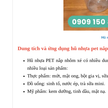
Hũ 
Dung tích và ứng dụng hũ nhựa pet nắ
Hũ nhựa PET nắp nhôm xé có nhiều dung
nhiều loại sản phẩm:
Thực phẩm: mứt, mật ong, bột gia vị, sữ
Đồ uống: sinh tố, nước ép, trà sữa mini.
Mỹ phẩm: kem dưỡng, tinh dầu, mặt nạ.