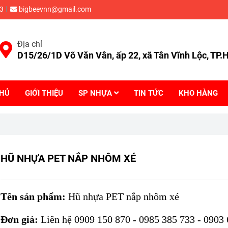
3
bigbeevnn@gmail.com
Địa chỉ
D15/26/1D Võ Văn Vân, ấp 22, xã Tân Vĩnh Lộc, TP
CHỦ
GIỚI THIỆU
SP NHỰA
TIN TỨC
KHO HÀNG
HŨ NHỰA PET NẮP NHÔM XÉ
Tên sản phẩm:
Hũ nhựa PET nắp nhôm xé
Đơn giá:
Liên hệ 0909 150 870 - 0985 385 733 - 0903