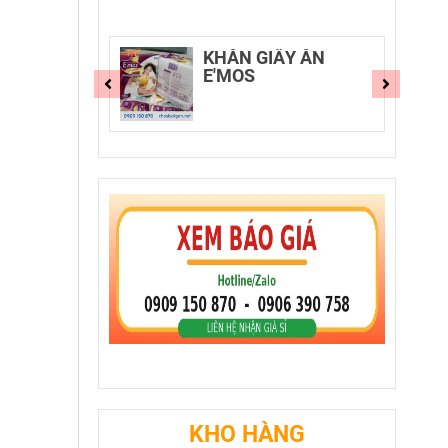
E'MOS
KHĂN GIẤY ĂN
E'MOS
KHO HÀNG