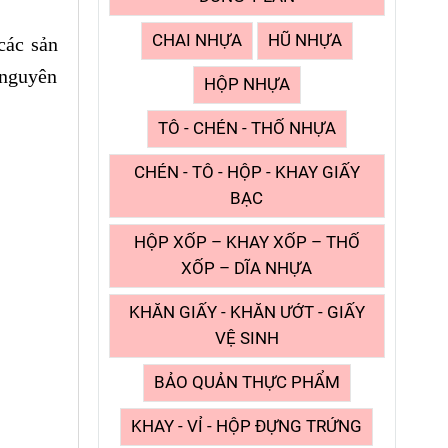
CHAI NHỰA
HŨ NHỰA
các sản
 nguyên
HỘP NHỰA
TÔ - CHÉN - THỐ NHỰA
CHÉN - TÔ - HỘP - KHAY GIẤY
BẠC
HỘP XỐP – KHAY XỐP – THỐ
XỐP – DĨA NHỰA
KHĂN GIẤY - KHĂN ƯỚT - GIẤY
VỆ SINH
BẢO QUẢN THỰC PHẨM
KHAY - VỈ - HỘP ĐỰNG TRỨNG