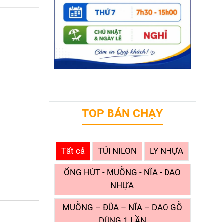
TOP BÁN CHẠY
Tất cả
TÚI NILON
LY NHỰA
ỐNG HÚT - MUỖNG - NĨA - DAO
NHỰA
MUỖNG – ĐŨA – NĨA – DAO GỖ
DÙNG 1 LẦN