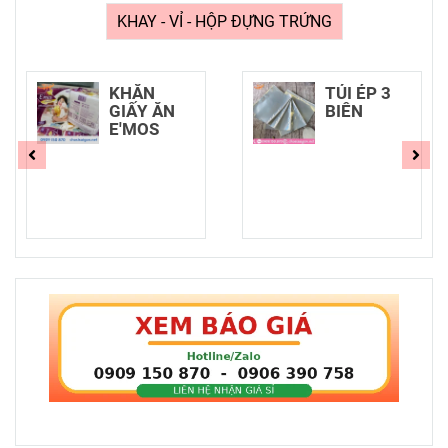
KHAY - VỈ - HỘP ĐỰNG TRỨNG
KHĂN
TÚI ÉP 3
GIẤY ĂN
BIÊN
E'MOS