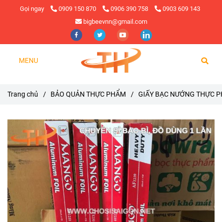
Gọi ngay
0909 150 870
0906 390 758
0903 609 143
bigbeevnn@gmail.com
MENU
Trang chủ
/
BẢO QUẢN THỰC PHẨM
/
GIẤY BẠC NƯỚNG THỰC 