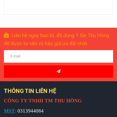
Liên hệ ngay bao bì, đồ dùng 1 lần Thu Hồng
để được tư vấn và báo giá ưu đãi nhất
THÔNG TIN LIÊN HỆ
CÔNG TY TNHH TM THU HỒNG
MST
:
0313944084