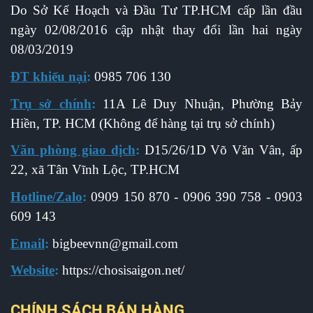
Do Sở Kế Hoạch và Đầu Tư TP.HCM cấp l
ần đầu
ngày 02/08/2016 cập nhật thay đổi lần hai ngày
08/03/2019
ĐT khiếu nại
:
0985 706 130
Trụ sở chính
:
11A Lê Duy Nhuận, Phường Bảy
Hiền, TP. HCM (Không để hàng tại trụ sở chính)
Văn phòng giao dịch
:
D15/26/1D Võ Văn Vân, ấp
22, xã Tân Vĩnh Lộc, TP.HCM
Hotline/Zalo
:
0909 150 870 - 0906 390 758 - 0903
609 143
Email
:
b
igbeevnn@gmail.com
Website
:
https://chosisaigon.net/
CHÍNH SÁCH BÁN HÀNG