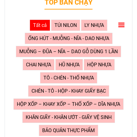
TOP BÁN CHẠY
Tất cả
TÚI NILON
LY NHỰA
ỐNG HÚT - MUỖNG - NĨA - DAO NHỰA
MUỖNG – ĐŨA – NĨA – DAO GỖ DÙNG 1 LẦN
CHAI NHỰA
HŨ NHỰA
HỘP NHỰA
TÔ - CHÉN - THỐ NHỰA
CHÉN - TÔ - HỘP - KHAY GIẤY BẠC
HỘP XỐP – KHAY XỐP – THỐ XỐP – DĨA NHỰA
KHĂN GIẤY - KHĂN ƯỚT - GIẤY VỆ SINH
BẢO QUẢN THỰC PHẨM