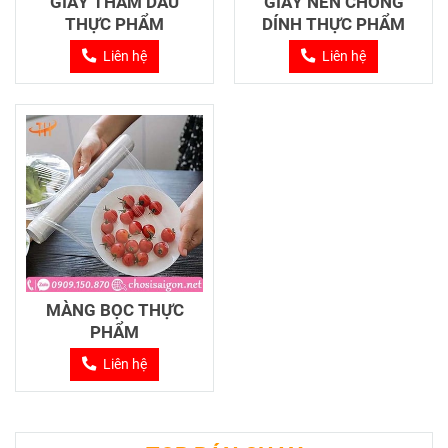
GIẤY THẤM DẦU
GIẤY NẾN CHỐNG
THỰC PHẨM
DÍNH THỰC PHẨM
Liên hệ
Liên hệ
MÀNG BỌC THỰC
PHẨM
Liên hệ