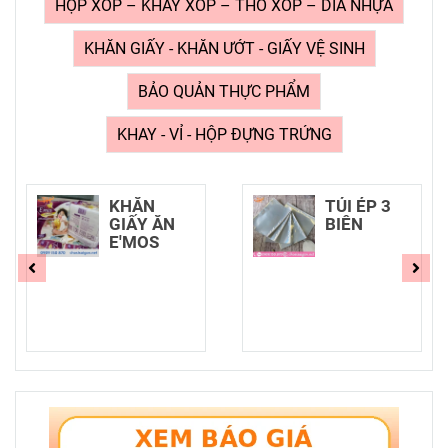
HỘP XỐP – KHAY XỐP – THỐ XỐP – DĨA NHỰA
KHĂN GIẤY - KHĂN ƯỚT - GIẤY VỆ SINH
BẢO QUẢN THỰC PHẨM
KHAY - VỈ - HỘP ĐỰNG TRỨNG
KHĂN
TÚI ÉP 3
GIẤY ĂN
BIÊN
E'MOS