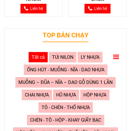
Liên hệ
Liên hệ
TOP BÁN CHẠY
Tất cả
TÚI NILON
LY NHỰA
ỐNG HÚT - MUỖNG - NĨA - DAO NHỰA
MUỖNG – ĐŨA – NĨA – DAO GỖ DÙNG 1 LẦN
CHAI NHỰA
HŨ NHỰA
HỘP NHỰA
TÔ - CHÉN - THỐ NHỰA
CHÉN - TÔ - HỘP - KHAY GIẤY BẠC