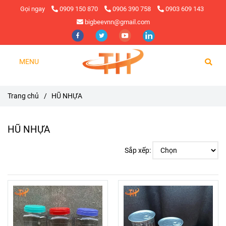
Gọi ngay
0909 150 870
0906 390 758
0903 609 143
bigbeevnn@gmail.com
MENU
Trang chủ
/
HŨ NHỰA
HŨ NHỰA
Sắp xếp: