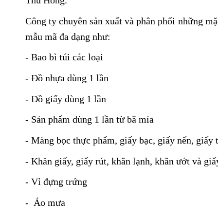
Thu Hồng.
Công ty chuyên sản xuất và phân phối những mặc 
mẫu mã đa dạng như:
- Bao bì túi các loại
MUỖNG GỖ ĂN KEM
- Đồ nhựa dùng 1 lần
9.5CM
- Đồ giấy dùng 1 lần
- Sản phẩm dùng 1 lần từ bã mía
- Màng bọc thực phẩm, giấy bạc, giấy nến, giấy
- Khăn giấy, giấy rút, khăn lạnh, khăn ướt và giấ
- Vỉ đựng trứng
- Áo mưa