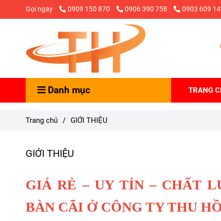
Gọi ngay
0909 150 870
0906 390 758
0903 609 14
Danh mục
TRANG 
Trang chủ
/
GIỚI THIỆU
GIỚI THIỆU
GIÁ RẺ – UY TÍN – CHẤT
BÀN CÃI Ở CÔNG TY THU HỒ