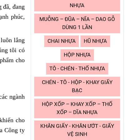
NHỰA
g đã, đang
ạnh phúc,
MUỖNG – ĐŨA – NĨA – DAO GỖ
DÙNG 1 LẦN
 luôn lắng
CHAI NHỰA
HŨ NHỰA
ng tôi có
HỘP NHỰA
n phẩm cho
TÔ - CHÉN - THỐ NHỰA
CHÉN - TÔ - HỘP - KHAY GIẤY
BẠC
 các ngành
HỘP XỐP – KHAY XỐP – THỐ
XỐP – DĨA NHỰA
khiến cho
KHĂN GIẤY - KHĂN ƯỚT - GIẤY
ủa Công ty
VỆ SINH