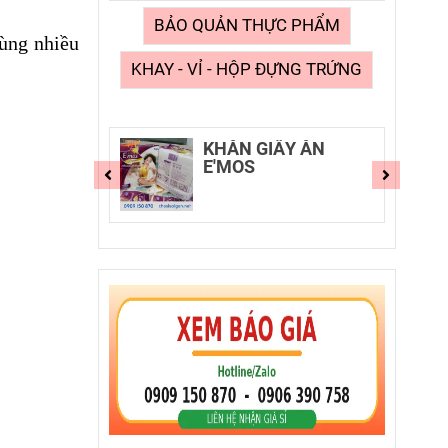
BẢO QUẢN THỰC PHẨM
cùng nhiều
KHAY - VỈ - HỘP ĐỰNG TRỨNG
E'MOS
KHĂN GIẤY ĂN
E'MOS