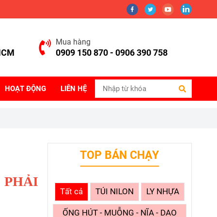
Mua hàng
.HCM
0909 150 870 - 0906 390 758
HOẠT ĐỘNG
LIÊN HỆ
TOP BÁN CHẠY
 PHẢI
Tất cả
TÚI NILON
LY NHỰA
ỐNG HÚT - MUỖNG - NĨA - DAO