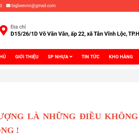
3
bigbeevnn@gmail.com
Địa chỉ
D15/26/1D Võ Văn Vân, ấp 22, xã Tân Vĩnh Lộc, TP
CHỦ
GIỚI THIỆU
SP NHỰA
TIN TỨC
KHO HÀNG
 LƯỢNG LÀ NHỮNG ĐIỀU KHÔNG
NG !