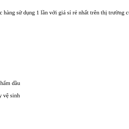
hàng sử dụng 1 lần với giá sỉ rẻ nhất trên thị trường 
HỘP GIẤY ĐỰNG
GIẤY VỆ SINH 
TRỨNG CÓ NẮP ĐẬY
12 QUẢ
 thấm dầu
y vệ sinh