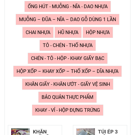
ỐNG HÚT - MUỖNG - NĨA - DAO NHỰA
MUỖNG – ĐŨA – NĨA – DAO GỖ DÙNG 1 LẦN
CHAI NHỰA
HŨ NHỰA
HỘP NHỰA
TÔ - CHÉN - THỐ NHỰA
CHÉN - TÔ - HỘP - KHAY GIẤY BẠC
HỘP XỐP – KHAY XỐP – THỐ XỐP – DĨA NHỰA
KHĂN GIẤY - KHĂN ƯỚT - GIẤY VỆ SINH
BẢO QUẢN THỰC PHẨM
KHAY - VỈ - HỘP ĐỰNG TRỨNG
TÚI ÉP 3
MÀNG