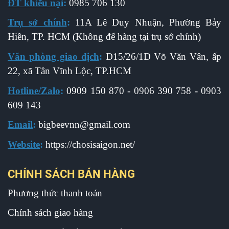
ĐT khiếu nại
:
0985 706 130
Trụ sở chính
:
11A Lê Duy Nhuận, Phường Bảy
Hiền, TP. HCM (Không để hàng tại trụ sở chính)
Văn phòng giao dịch
:
D15/26/1D Võ Văn Vân, ấp
22, xã Tân Vĩnh Lộc, TP.HCM
Hotline/Zalo
:
0909 150 870 - 0906 390 758 - 0903
609 143
Email
:
b
igbeevnn@gmail.com
Website
:
https://chosisaigon.net/
CHÍNH SÁCH BÁN HÀNG
Phương thức thanh toán
Chính sách giao hàng