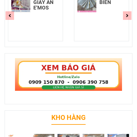
BIÊN
NILON GÓI
NEM CHẢ
KHO HÀNG