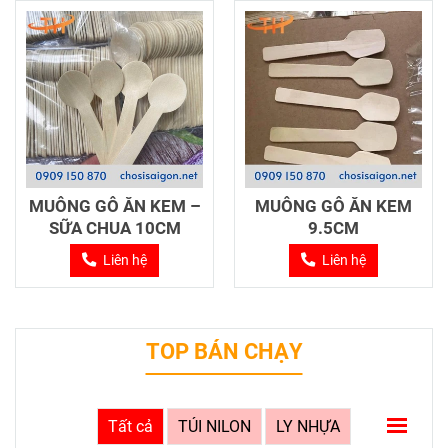
MUỖNG GỖ ĂN KEM –
MUỖNG GỖ ĂN KEM
SỮA CHUA 10CM
9.5CM
Liên hệ
Liên hệ
TOP BÁN CHẠY
Tất cả
TÚI NILON
LY NHỰA