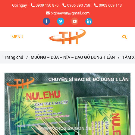
Gọi ngay
0909 150 870
0906 390 758
0903 609 143
bigbeevnn@gmail.com
MENU
Trang chủ
/
MUỖNG – ĐŨA – NĨA – DAO GỖ DÙNG 1 LẦN
/
TĂM X