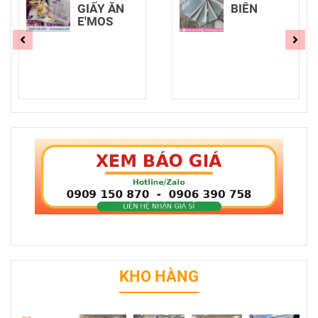
GIẤY ĂN
BIÊN
E'MOS
KHO HÀNG