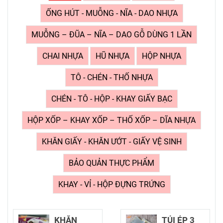
ỐNG HÚT - MUỖNG - NĨA - DAO NHỰA
MUỖNG – ĐŨA – NĨA – DAO GỖ DÙNG 1 LẦN
CHAI NHỰA
HŨ NHỰA
HỘP NHỰA
TÔ - CHÉN - THỐ NHỰA
CHÉN - TÔ - HỘP - KHAY GIẤY BẠC
HỘP XỐP – KHAY XỐP – THỐ XỐP – DĨA NHỰA
KHĂN GIẤY - KHĂN ƯỚT - GIẤY VỆ SINH
BẢO QUẢN THỰC PHẨM
KHAY - VỈ - HỘP ĐỰNG TRỨNG
KHĂN
TÚI ÉP 3