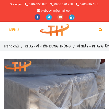
Gọi ngay
0909 150 870
0906 390 758
0903 609 143
bigbeevnn@gmail.com
MENU
Trang chủ
/
KHAY - VỈ - HỘP ĐỰNG TRỨNG
/
VỈ GIẤY – KHAY GIẤ