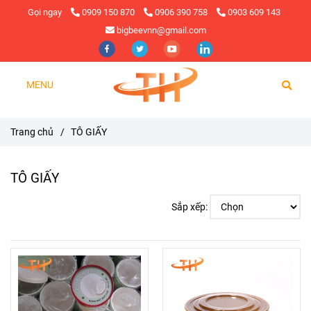
Gọi ngay
0909 150 870
0906 390 758
0903 609 143
bigbeevnn@gmail.com
MENU
Trang chủ
/
TÔ GIẤY
TÔ GIẤY
Sắp xếp: