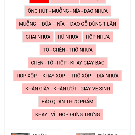
ỐNG HÚT - MUỖNG - NĨA - DAO NHỰA
MUỖNG – ĐŨA – NĨA – DAO GỖ DÙNG 1 LẦN
CHAI NHỰA
HŨ NHỰA
HỘP NHỰA
TÔ - CHÉN - THỐ NHỰA
CHÉN - TÔ - HỘP - KHAY GIẤY BẠC
HỘP XỐP – KHAY XỐP – THỐ XỐP – DĨA NHỰA
KHĂN GIẤY - KHĂN ƯỚT - GIẤY VỆ SINH
BẢO QUẢN THỰC PHẨM
KHAY - VỈ - HỘP ĐỰNG TRỨNG