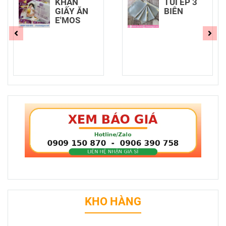
KHĂN
TÚI ÉP 3
GIẤY ĂN
BIÊN
E'MOS
KHO HÀNG