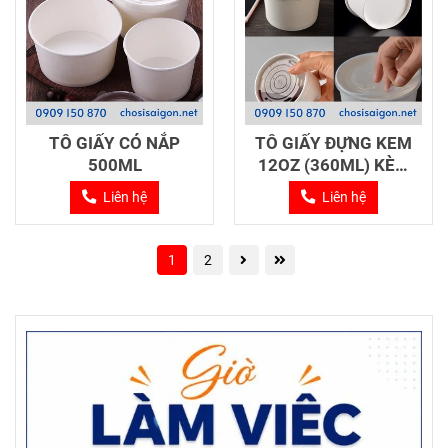
TÔ GIẤY CÓ NẮP
TÔ GIẤY ĐỰNG KEM
500ML
12OZ (360ML) KÈM
NẮP
Liên hệ
Liên hệ
1
2