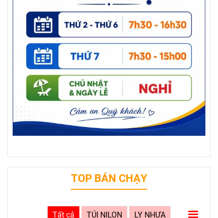
TOP BÁN CHẠY
Tất cả
TÚI NILON
LY NHỰA