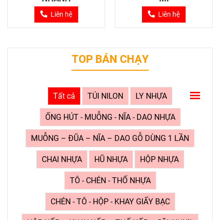
Liên hệ
Liên hệ
TOP BÁN CHẠY
Tất cả
TÚI NILON
LY NHỰA
ỐNG HÚT - MUỖNG - NĨA - DAO NHỰA
MUỖNG – ĐŨA – NĨA – DAO GỖ DÙNG 1 LẦN
CHAI NHỰA
HŨ NHỰA
HỘP NHỰA
TÔ - CHÉN - THỐ NHỰA
CHÉN - TÔ - HỘP - KHAY GIẤY BẠC