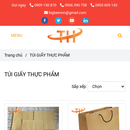
Gọi ngay
0909 150 870
0906 390 758
0903 609 143
bigbeevnn@gmail.com
MENU
Trang chủ
/
TÚI GIẤY THỰC PHẨM
TÚI GIẤY THỰC PHẨM
Sắp xếp: