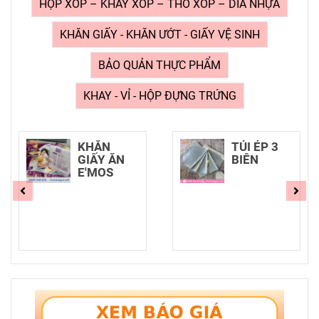
HỘP XỐP – KHAY XỐP – THỐ XỐP – DĨA NHỰA
KHĂN GIẤY - KHĂN ƯỚT - GIẤY VỆ SINH
BẢO QUẢN THỰC PHẨM
KHAY - VỈ - HỘP ĐỰNG TRỨNG
KHĂN
TÚI ÉP 3
GIẤY ĂN
BIÊN
E'MOS