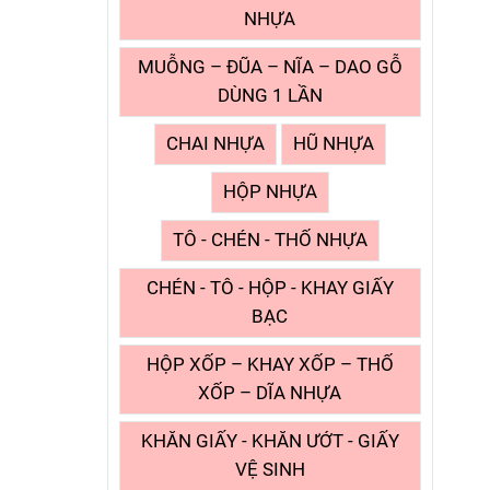
NHỰA
MUỖNG – ĐŨA – NĨA – DAO GỖ
DÙNG 1 LẦN
CHAI NHỰA
HŨ NHỰA
HỘP NHỰA
TÔ - CHÉN - THỐ NHỰA
CHÉN - TÔ - HỘP - KHAY GIẤY
BẠC
HỘP XỐP – KHAY XỐP – THỐ
XỐP – DĨA NHỰA
KHĂN GIẤY - KHĂN ƯỚT - GIẤY
VỆ SINH