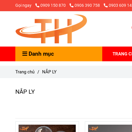
Gọi ngay
0909 150 870
0906 390 758
0903 609 14
Danh mục
TRANG 
Trang chủ
/
NẮP LY
NẮP LY