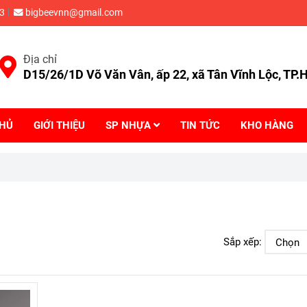
3
bigbeevnn@gmail.com
Địa chỉ
D15/26/1D Võ Văn Vân, ấp 22, xã Tân Vĩnh Lộc, TP
CHỦ
GIỚI THIỆU
SP NHỰA
TIN TỨC
KHO HÀNG
Sắp xếp: