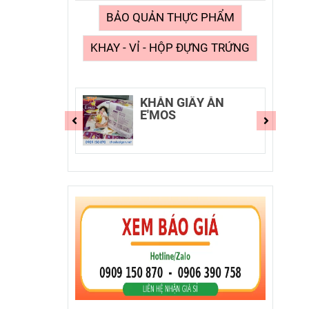
BẢO QUẢN THỰC PHẨM
KHAY - VỈ - HỘP ĐỰNG TRỨNG
E'MOS
KHĂN GIẤY ĂN
E'MOS