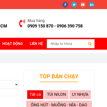
Mua hàng
.HCM
0909 150 870 - 0906 390 758
HOẠT ĐỘNG
LIÊN HỆ
TOP BÁN CHẠY
Tất cả
TÚI NILON
LY NHỰA
ỐNG HÚT - MUỖNG - NĨA - DAO