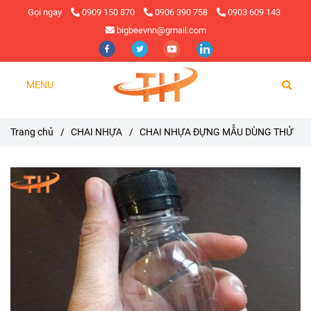
Gọi ngay
0909 150 870
0906 390 758
0903 609 143
bigbeevnn@gmail.com
MENU
Trang chủ
/
CHAI NHỰA
/
CHAI NHỰA ĐỰNG MẪU DÙNG THỬ