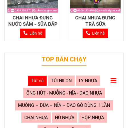
CHAI NHỰA ĐỰNG
CHAI NHỰA ĐỰNG
NƯỚC SÂM - SỮA BẮP
TRÀ SỮA
Liên hệ
Liên hệ
TOP BÁN CHẠY
Tất cả
TÚI NILON
LY NHỰA
ỐNG HÚT - MUỖNG - NĨA - DAO NHỰA
MUỖNG – ĐŨA – NĨA – DAO GỖ DÙNG 1 LẦN
CHAI NHỰA
HŨ NHỰA
HỘP NHỰA