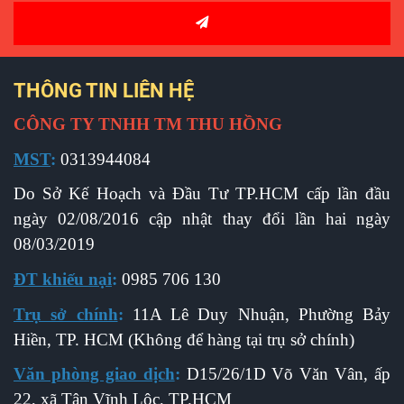
THÔNG TIN LIÊN HỆ
CÔNG TY TNHH TM THU HỒNG
MST
:
0313944084
Do Sở Kế Hoạch và Đầu Tư TP.HCM cấp l
ần đầu
ngày 02/08/2016 cập nhật thay đổi lần hai ngày
08/03/2019
ĐT khiếu nại
:
0985 706 130
Trụ sở chính
:
11A Lê Duy Nhuận, Phường Bảy
Hiền, TP. HCM (Không để hàng tại trụ sở chính)
Văn phòng giao dịch
:
D15/26/1D Võ Văn Vân, ấp
22, xã Tân Vĩnh Lộc, TP.HCM