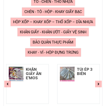
TÔ - CHÉN - THỐ NHỰA
CHÉN - TÔ - HỘP - KHAY GIẤY BẠC
HỘP XỐP – KHAY XỐP – THỐ XỐP – DĨA NHỰA
KHĂN GIẤY - KHĂN ƯỚT - GIẤY VỆ SINH
BẢO QUẢN THỰC PHẨM
KHAY - VỈ - HỘP ĐỰNG TRỨNG
KHĂN
TÚI ÉP 3
GIẤY ĂN
BIÊN
E'MOS