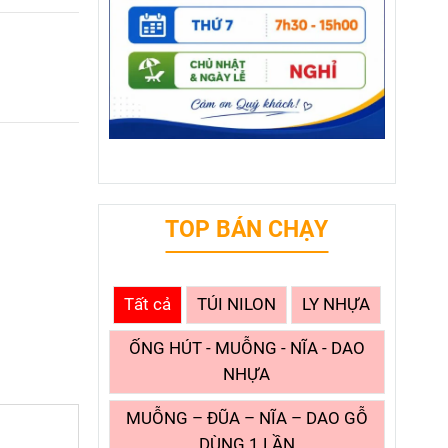
TOP BÁN CHẠY
Tất cả
TÚI NILON
LY NHỰA
ỐNG HÚT - MUỖNG - NĨA - DAO
NHỰA
MUỖNG – ĐŨA – NĨA – DAO GỖ
DÙNG 1 LẦN