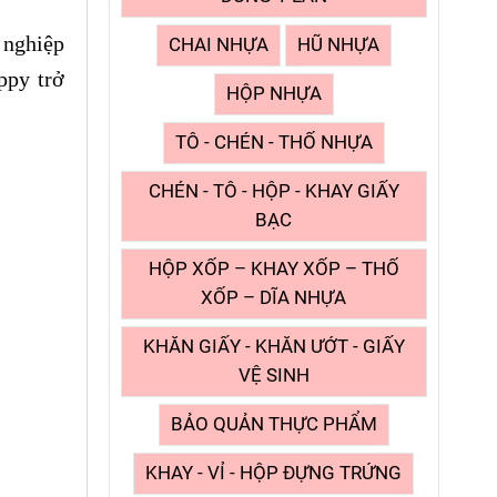
 nghiệp
CHAI NHỰA
HŨ NHỰA
ppy trở
HỘP NHỰA
TÔ - CHÉN - THỐ NHỰA
CHÉN - TÔ - HỘP - KHAY GIẤY
BẠC
HỘP XỐP – KHAY XỐP – THỐ
XỐP – DĨA NHỰA
KHĂN GIẤY - KHĂN ƯỚT - GIẤY
VỆ SINH
BẢO QUẢN THỰC PHẨM
KHAY - VỈ - HỘP ĐỰNG TRỨNG