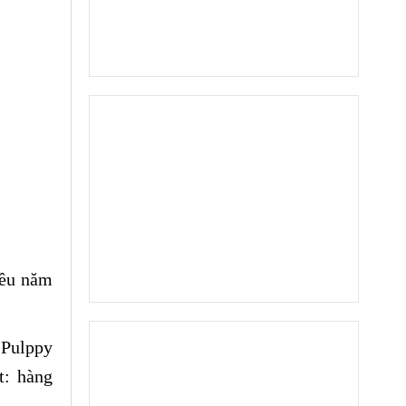
iều năm
 Pulppy
t: hàng