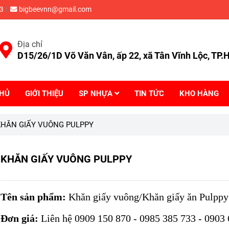
3
bigbeevnn@gmail.com
Địa chỉ
D15/26/1D Võ Văn Vân, ấp 22, xã Tân Vĩnh Lộc, TP
CHỦ
GIỚI THIỆU
SP NHỰA
TIN TỨC
KHO HÀNG
KHĂN GIẤY VUÔNG PULPPY
KHĂN GIẤY VUÔNG PULPPY
Tên sản phẩm:
Khăn giấy vuông/Khăn giấy ăn Pulppy
Đơn giá:
Liên hệ 0909 150 870 - 0985 385 733 - 0903