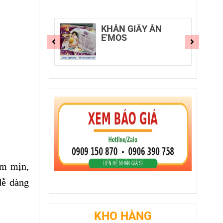
E'MOS
KHĂN GIẤY ĂN
E'MOS
ềm mịn,
dễ dàng
KHO HÀNG