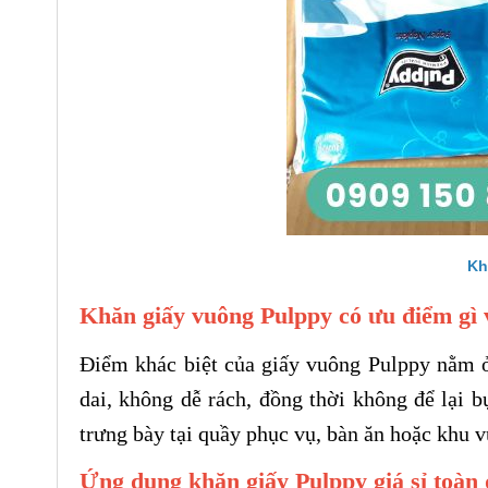
MUỖNG GỖ ĂN KEM
9.5CM
Kh
Khăn giấy vuông Pulppy có ưu điểm gì 
Điểm khác biệt của giấy vuông Pulppy nằm ở
dai, không dễ rách, đồng thời không để lại b
trưng bày tại quầy phục vụ, bàn ăn hoặc khu v
Ứng dụng khăn giấy Pulppy giá sỉ toàn