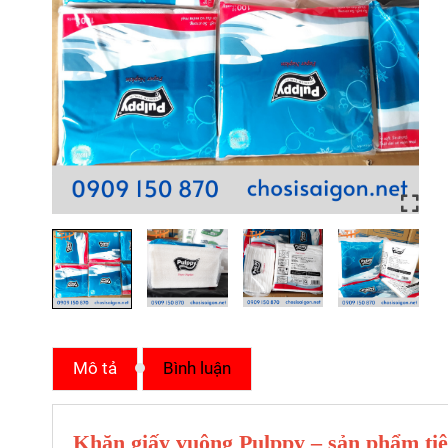
Mô tả
Bình luận
Khăn giấy vuông Pulppy – sản phẩm tiê