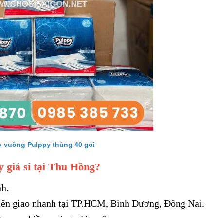
y vuông Pulppy thùng 40 gói
 giá sỉ tại Thu Hồng?
nh.
 tiên giao nhanh tại TP.HCM, Bình Dương, Đồng Nai.