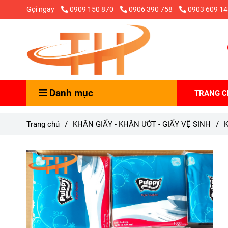
Gọi ngay
0909 150 870
0906 390 758
0903 609 14
Danh mục
TRANG 
Trang chủ
/
KHĂN GIẤY - KHĂN ƯỚT - GIẤY VỆ SINH
/