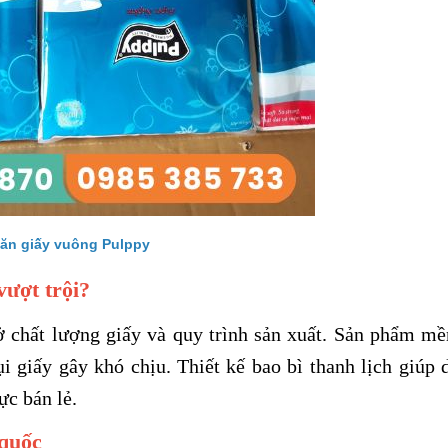
HỘP GIẤY ĐỰNG
GIẤY VỆ SINH 
TRỨNG CÓ NẮP ĐẬY
12 QUẢ
ăn giấy vuông Pulppy
vượt trội?
 chất lượng giấy và quy trình sản xuất. Sản phẩm m
ụi giấy gây khó chịu. Thiết kế bao bì thanh lịch giúp 
ực bán lẻ.
 quốc