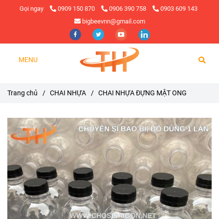
Gọi ngay
0909 150 870
0906 390 758
0903 609 143
bigbeevnn@gmail.com
MENU
Trang chủ
/
CHAI NHỰA
/
CHAI NHỰA ĐỰNG MẬT ONG