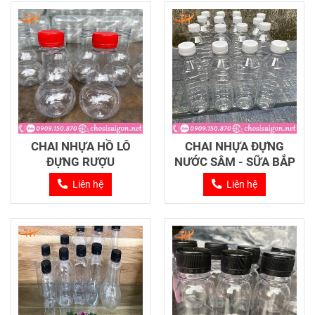
CHAI NHỰA HỒ LÔ
CHAI NHỰA ĐỰNG
ĐỰNG RƯỢU
NƯỚC SÂM - SỮA BẮP
Liên hệ
Liên hệ