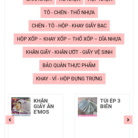
TÔ - CHÉN - THỐ NHỰA
CHÉN - TÔ - HỘP - KHAY GIẤY BẠC
HỘP XỐP – KHAY XỐP – THỐ XỐP – DĨA NHỰA
KHĂN GIẤY - KHĂN ƯỚT - GIẤY VỆ SINH
BẢO QUẢN THỰC PHẨM
KHAY - VỈ - HỘP ĐỰNG TRỨNG
TÚI ÉP 3
MÀNG
BIÊN
NILON GÓI
NEM CHẢ