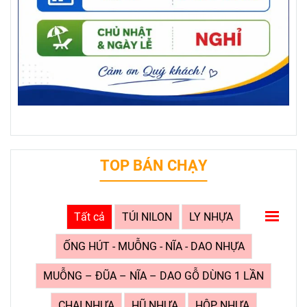
TOP BÁN CHẠY
Tất cả
TÚI NILON
LY NHỰA
ỐNG HÚT - MUỖNG - NĨA - DAO NHỰA
MUỖNG – ĐŨA – NĨA – DAO GỖ DÙNG 1 LẦN
CHAI NHỰA
HŨ NHỰA
HỘP NHỰA