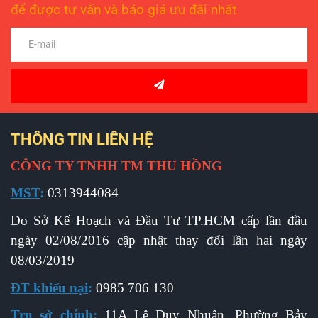
để được tư vấn và báo giá ưu đãi nhất
THÔNG TIN LIÊN HỆ
CÔNG TY TNHH TM THU HỒNG
MST
:
0313944084
Do Sở Kế Hoạch và Đầu Tư TP.HCM cấp l
ần đầu
ngày 02/08/2016 cập nhật thay đổi lần hai ngày
08/03/2019
ĐT khiếu nại
:
0985 706 130
Trụ sở chính
:
11A Lê Duy Nhuận, Phường Bảy