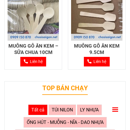
MUỖNG GỖ ĂN KEM –
MUỖNG GỖ ĂN KEM
SỮA CHUA 10CM
9.5CM
Liên hệ
Liên hệ
TOP BÁN CHẠY
Tất cả
TÚI NILON
LY NHỰA
ỐNG HÚT - MUỖNG - NĨA - DAO NHỰA