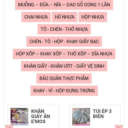
MUỖNG – ĐŨA – NĨA – DAO GỖ DÙNG 1 LẦN
CHAI NHỰA
HŨ NHỰA
HỘP NHỰA
TÔ - CHÉN - THỐ NHỰA
CHÉN - TÔ - HỘP - KHAY GIẤY BẠC
HỘP XỐP – KHAY XỐP – THỐ XỐP – DĨA NHỰA
KHĂN GIẤY - KHĂN ƯỚT - GIẤY VỆ SINH
BẢO QUẢN THỰC PHẨM
KHAY - VỈ - HỘP ĐỰNG TRỨNG
KHĂN
TÚI ÉP 3
GIẤY ĂN
BIÊN
E'MOS