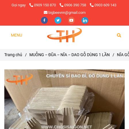
Gọi ngay
0909 150 870
0906 390 758
0903 609 143
bigbeevnn@gmail.com
MENU
Trang chủ
/
MUỖNG – ĐŨA – NĨA – DAO GỖ DÙNG 1 LẦN
/
NĨA G