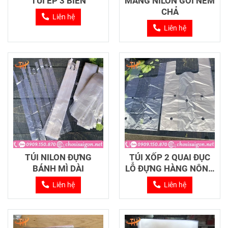
TÚI ÉP 3 BIÊN
MÀNG NILON GÓI NEM
CHẢ
Liên hệ
Liên hệ
TÚI NILON ĐỰNG
TÚI XỐP 2 QUAI ĐỤC
BÁNH MÌ DÀI
LỖ ĐỰNG HÀNG NÔNG
SẢN
Liên hệ
Liên hệ