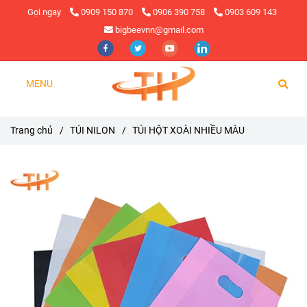
Gọi ngay
0909 150 870
0906 390 758
0903 609 143
bigbeevnn@gmail.com
MENU
Trang chủ
/
TÚI NILON
/
TÚI HỘT XOÀI NHIỀU MÀU