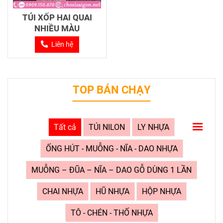
TÚI XỐP HAI QUAI
NHIỀU MÀU
Liên hệ
TOP BÁN CHẠY
Tất cả
TÚI NILON
LY NHỰA
ỐNG HÚT - MUỖNG - NĨA - DAO NHỰA
MUỖNG – ĐŨA – NĨA – DAO GỖ DÙNG 1 LẦN
CHAI NHỰA
HŨ NHỰA
HỘP NHỰA
TÔ - CHÉN - THỐ NHỰA