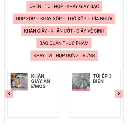
CHÉN - TÔ - HỘP - KHAY GIẤY BẠC
HỘP XỐP – KHAY XỐP – THỐ XỐP – DĨA NHỰA
KHĂN GIẤY - KHĂN ƯỚT - GIẤY VỆ SINH
BẢO QUẢN THỰC PHẨM
KHAY - VỈ - HỘP ĐỰNG TRỨNG
TÚI ÉP 3
MÀNG
BIÊN
NILON GÓI
NEM CHẢ