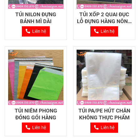
TÚI NILON ĐỰNG
TÚI XỐP 2 QUAI ĐỤC
BÁNH MÌ DÀI
LỖ ĐỰNG HÀNG NÔNG
SẢN
Liên hệ
Liên hệ
TÚI NIÊM PHONG
TÚI PA/PE HÚT CHÂN
ĐÓNG GÓI HÀNG
KHÔNG THỰC PHẨM
Liên hệ
Liên hệ