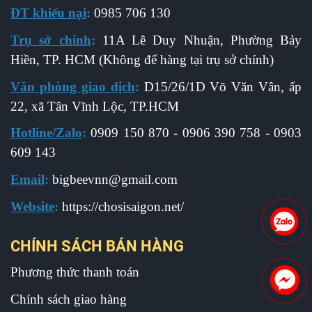
ĐT khiếu nại
:
0985 706 130
Trụ sở chính
:
11A Lê Duy Nhuận, Phường Bảy
Hiền, TP. HCM (Không để hàng tại trụ sở chính)
Văn phòng giao dịch
:
D15/26/1D Võ Văn Vân, ấp
22, xã Tân Vĩnh Lộc, TP.HCM
Hotline/Zalo
:
0909 150 870 - 0906 390 758 - 0903
609 143
Email
:
b
igbeevnn@gmail.com
Website
:
https://chosisaigon.net/
CHÍNH SÁCH BÁN HÀNG
Phương thức thanh toán
Chính sách giao hàng