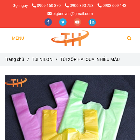
Gọi ngay
0909 150 870
0906 390 758
0903 609 143
bigbeevnn@gmail.com
MENU
Trang chủ
/
TÚI NILON
/
TÚI XỐP HAI QUAI NHIỀU MÀU