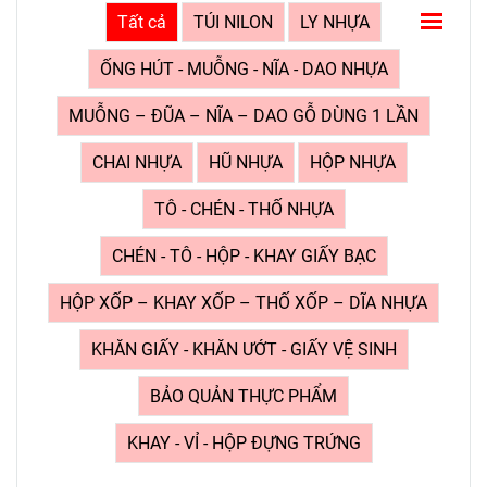
Tất cả
TÚI NILON
LY NHỰA
ỐNG HÚT - MUỖNG - NĨA - DAO NHỰA
MUỖNG – ĐŨA – NĨA – DAO GỖ DÙNG 1 LẦN
CHAI NHỰA
HŨ NHỰA
HỘP NHỰA
TÔ - CHÉN - THỐ NHỰA
CHÉN - TÔ - HỘP - KHAY GIẤY BẠC
HỘP XỐP – KHAY XỐP – THỐ XỐP – DĨA NHỰA
KHĂN GIẤY - KHĂN ƯỚT - GIẤY VỆ SINH
BẢO QUẢN THỰC PHẨM
KHAY - VỈ - HỘP ĐỰNG TRỨNG