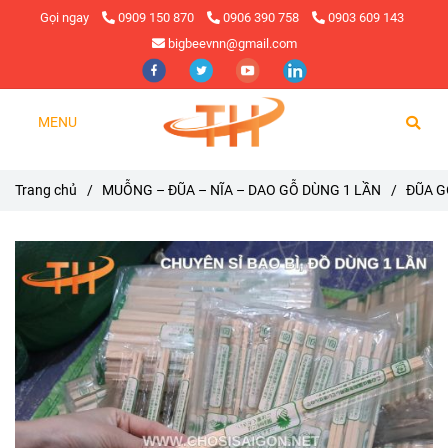
Gọi ngay
0909 150 870
0906 390 758
0903 609 143
bigbeevnn@gmail.com
MENU
Trang chủ
/
MUỖNG – ĐŨA – NĨA – DAO GỖ DÙNG 1 LẦN
/
ĐŨA G