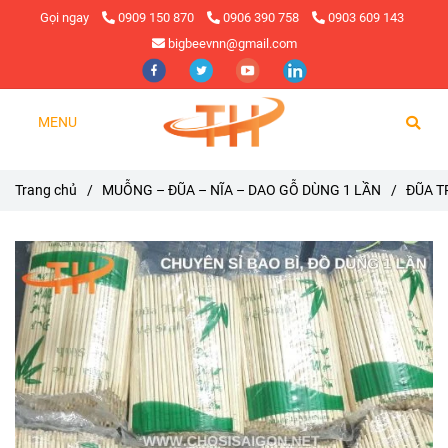
Gọi ngay
0909 150 870
0906 390 758
0903 609 143
bigbeevnn@gmail.com
MENU
Trang chủ
/
MUỖNG – ĐŨA – NĨA – DAO GỖ DÙNG 1 LẦN
/
ĐŨA T