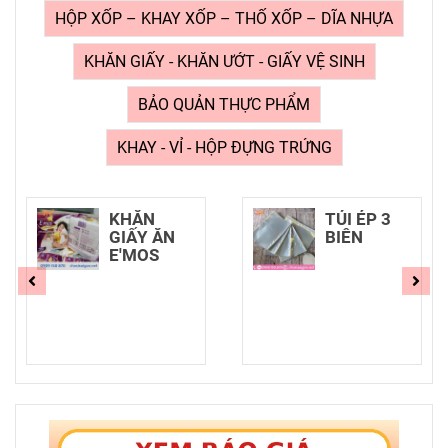
HỘP XỐP – KHAY XỐP – THỐ XỐP – DĨA NHỰA
KHĂN GIẤY - KHĂN ƯỚT - GIẤY VỆ SINH
BẢO QUẢN THỰC PHẨM
KHAY - VỈ - HỘP ĐỰNG TRỨNG
TÚI ÉP 3
MÀNG
BIÊN
NILON GÓI
NEM CHẢ