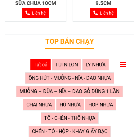
SỮA CHUA 10CM
9.5CM
Liên hệ
Liên hệ
TOP BÁN CHẠY
Tất cả
TÚI NILON
LY NHỰA
ỐNG HÚT - MUỖNG - NĨA - DAO NHỰA
MUỖNG – ĐŨA – NĨA – DAO GỖ DÙNG 1 LẦN
CHAI NHỰA
HŨ NHỰA
HỘP NHỰA
TÔ - CHÉN - THỐ NHỰA
CHÉN - TÔ - HỘP - KHAY GIẤY BẠC