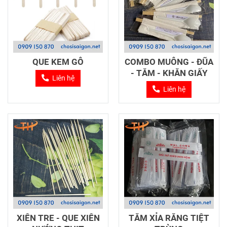
QUE KEM GỖ
COMBO MUỖNG - ĐŨA
- TĂM - KHĂN GIẤY
Liên hệ
Liên hệ
XIÊN TRE - QUE XIÊN
TĂM XỈA RĂNG TIỆT