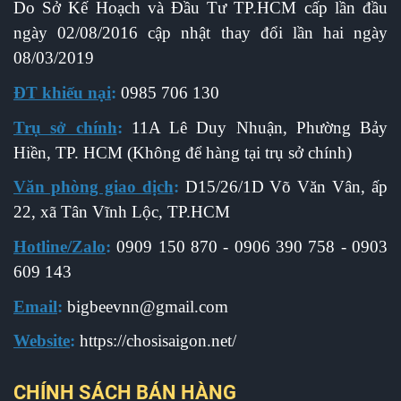
Do Sở Kế Hoạch và Đầu Tư TP.HCM cấp l
ần đầu
ngày 02/08/2016 cập nhật thay đổi lần hai ngày
08/03/2019
ĐT khiếu nại
:
0985 706 130
Trụ sở chính
:
11A Lê Duy Nhuận, Phường Bảy
Hiền, TP. HCM (Không để hàng tại trụ sở chính)
Văn phòng giao dịch
:
D15/26/1D Võ Văn Vân, ấp
22, xã Tân Vĩnh Lộc, TP.HCM
Hotline/Zalo
:
0909 150 870 - 0906 390 758 - 0903
609 143
Email
:
b
igbeevnn@gmail.com
Website
:
https://chosisaigon.net/
CHÍNH SÁCH BÁN HÀNG