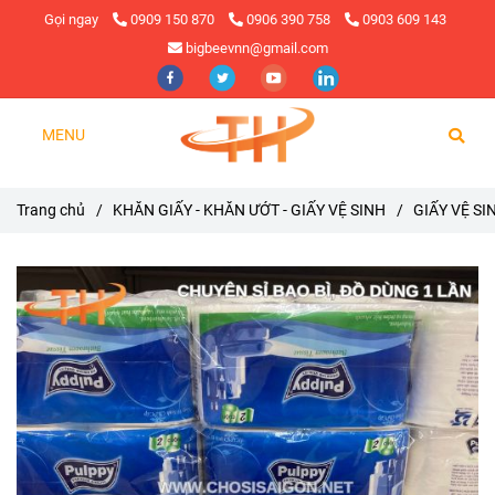
Gọi ngay
0909 150 870
0906 390 758
0903 609 143
bigbeevnn@gmail.com
MENU
Trang chủ
/
KHĂN GIẤY - KHĂN ƯỚT - GIẤY VỆ SINH
/
GIẤY VỆ S