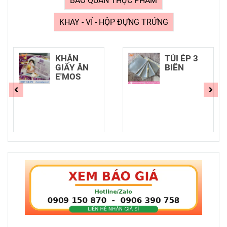
BẢO QUẢN THỰC PHẨM
KHAY - VỈ - HỘP ĐỰNG TRỨNG
KHĂN
TÚI ÉP 3
GIẤY ĂN
BIÊN
E'MOS