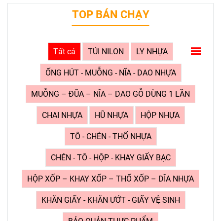
TOP BÁN CHẠY
Tất cả
TÚI NILON
LY NHỰA
ỐNG HÚT - MUỖNG - NĨA - DAO NHỰA
MUỖNG – ĐŨA – NĨA – DAO GỖ DÙNG 1 LẦN
CHAI NHỰA
HŨ NHỰA
HỘP NHỰA
TÔ - CHÉN - THỐ NHỰA
CHÉN - TÔ - HỘP - KHAY GIẤY BẠC
HỘP XỐP – KHAY XỐP – THỐ XỐP – DĨA NHỰA
KHĂN GIẤY - KHĂN ƯỚT - GIẤY VỆ SINH