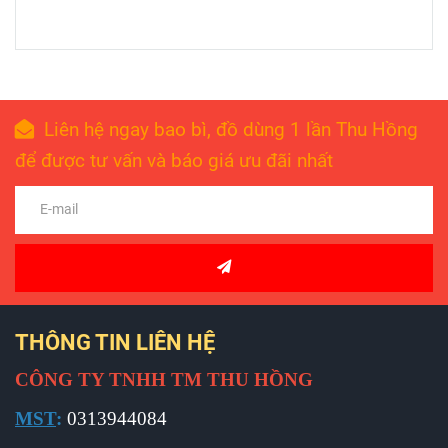
Liên hệ ngay bao bì, đồ dùng 1 lần Thu Hồng
để được tư vấn và báo giá ưu đãi nhất
THÔNG TIN LIÊN HỆ
CÔNG TY TNHH TM THU HỒNG
MST
:
0313944084