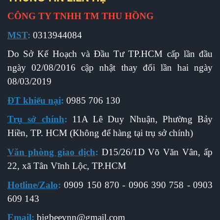
CÔNG TY TNHH TM THU HỒNG
MST
:
0313944084
Do Sở Kế Hoạch và Đầu Tư TP.HCM cấp l
ần đầu
ngày 02/08/2016 cập nhật thay đổi lần hai ngày
08/03/2019
ĐT khiếu nại
:
0985 706 130
Trụ sở chính
:
11A Lê Duy Nhuận, Phường Bảy
Hiền, TP. HCM (Không để hàng tại trụ sở chính)
Văn phòng giao dịch
:
D15/26/1D Võ Văn Vân, ấp
22, xã Tân Vĩnh Lộc, TP.HCM
Hotline/Zalo
:
0909 150 870 - 0906 390 758 - 0903
609 143
Email
:
b
igbeevnn@gmail.com