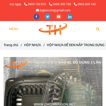
Gọi ngay
0909 150 870
0906 390 758
0903 609 143
bigbeevnn@gmail.com
MENU
Trang chủ
/
HỘP NHỰA
/
HỘP NHỰA ĐẾ ĐEN NẮP TRONG ĐỰNG 