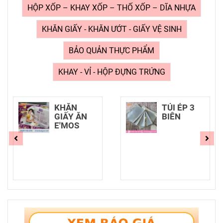
HỘP XỐP – KHAY XỐP – THỐ XỐP – DĨA NHỰA
KHĂN GIẤY - KHĂN ƯỚT - GIẤY VỆ SINH
BẢO QUẢN THỰC PHẨM
KHAY - VỈ - HỘP ĐỰNG TRỨNG
KHĂN
TÚI ÉP 3
GIẤY ĂN
BIÊN
E'MOS