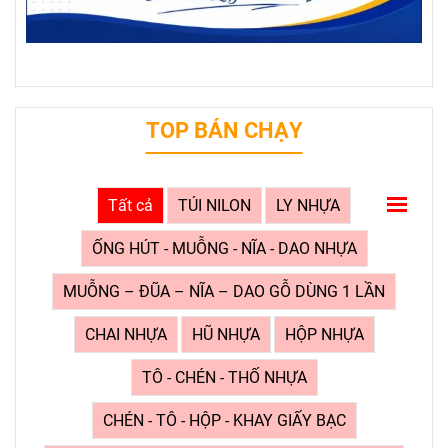
TOP BÁN CHẠY
Tất cả
TÚI NILON
LY NHỰA
ỐNG HÚT - MUỖNG - NĨA - DAO NHỰA
MUỖNG – ĐŨA – NĨA – DAO GỖ DÙNG 1 LẦN
CHAI NHỰA
HŨ NHỰA
HỘP NHỰA
TÔ - CHÉN - THỐ NHỰA
CHÉN - TÔ - HỘP - KHAY GIẤY BẠC