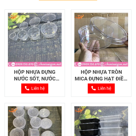
HỘP NHỰA ĐỰNG
HỘP NHỰA TRÒN
NƯỚC SỐT, NƯỚC
MICA ĐỰNG HẠT ĐIỀU,
CHẤM
YẾN SÀO
Liên hệ
Liên hệ