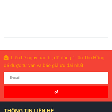
Liên hệ ngay bao bì, đồ dùng 1 lần Thu Hồng
để được tư vấn và báo giá ưu đãi nhất
THÔNG TIN LIÊN HỆ