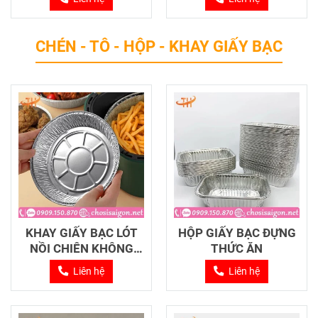
CHÉN - TÔ - HỘP - KHAY GIẤY BẠC
KHAY GIẤY BẠC LÓT
HỘP GIẤY BẠC ĐỰNG
NỒI CHIÊN KHÔNG
THỨC ĂN
DẦU
Liên hệ
Liên hệ