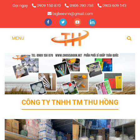
Gọi ngay
0909 150 870
0906 390 758
0903 609 143
bigbeevnn@gmail.com
MENU
CÔNG TY TNHH TM THU HỒNG