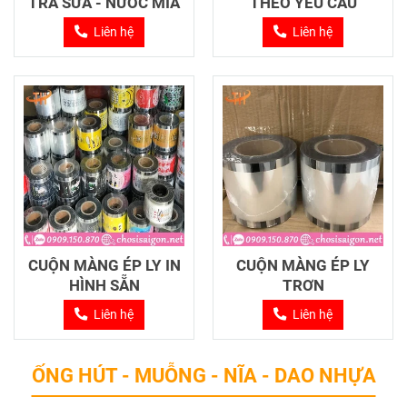
TRÀ SỮA - NƯỚC MÍA
THEO YÊU CẦU
Liên hệ
Liên hệ
CUỘN MÀNG ÉP LY IN
CUỘN MÀNG ÉP LY
HÌNH SẴN
TRƠN
Liên hệ
Liên hệ
ỐNG HÚT - MUỖNG - NĨA - DAO NHỰA