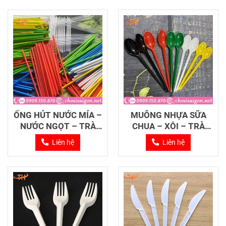
ỐNG HÚT NƯỚC MÍA –
MUỖNG NHỰA SỮA
NƯỚC NGỌT – TRÀ
CHUA – XÔI – TRÀ
SỮA
SỮA
Liên hệ
Liên hệ