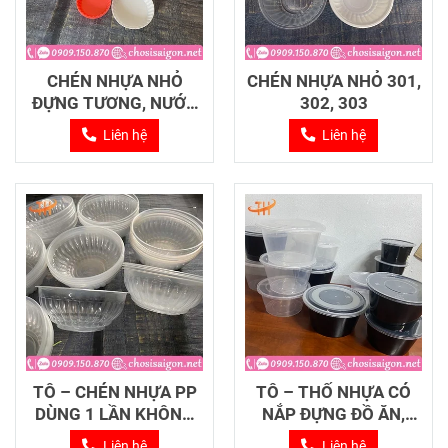
CHÉN NHỰA NHỎ
CHÉN NHỰA NHỎ 301,
ĐỰNG TƯƠNG, NƯỚC
302, 303
CHẤM
Liên hệ
Liên hệ
TÔ – CHÉN NHỰA PP
TÔ – THỐ NHỰA CÓ
DÙNG 1 LẦN KHÔNG
NẮP ĐỰNG ĐỒ ĂN,
NẮP
THỰC PHẨM
Liên hệ
Liên hệ