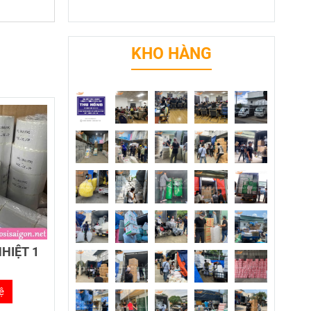
KHO HÀNG
HIỆT 1
ệ