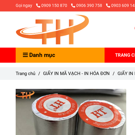
Gọi ngay
0909 150 870
0906 390 758
0903 609 14
Danh mục
TRANG 
Trang chủ
/
GIẤY IN MÃ VẠCH - IN HÓA ĐƠN
/
GIẤY IN