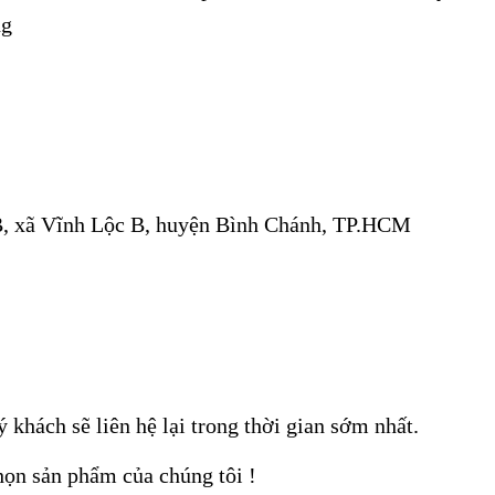
ng
HỘP GIẤY ĐỰNG
GIẤY VỆ SINH 
TRỨNG CÓ NẮP ĐẬY
12 QUẢ
B, xã Vĩnh Lộc B, huyện Bình Chánh, TP.HCM
khách sẽ liên hệ lại trong thời gian sớm nhất.
họn sản phẩm của chúng tôi !