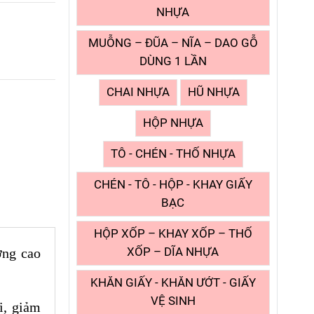
NHỰA
MUỖNG – ĐŨA – NĨA – DAO GỖ
DÙNG 1 LẦN
CHAI NHỰA
HŨ NHỰA
HỘP NHỰA
TÔ - CHÉN - THỐ NHỰA
CHÉN - TÔ - HỘP - KHAY GIẤY
BẠC
HỘP XỐP – KHAY XỐP – THỐ
ợng cao
XỐP – DĨA NHỰA
KHĂN GIẤY - KHĂN ƯỚT - GIẤY
VỆ SINH
i, giảm