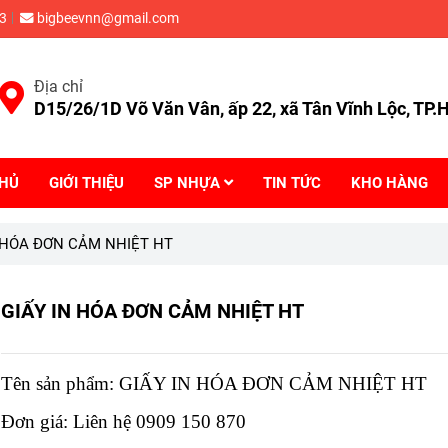
3
bigbeevnn@gmail.com
Địa chỉ
D15/26/1D Võ Văn Vân, ấp 22, xã Tân Vĩnh Lộc, TP
CHỦ
GIỚI THIỆU
SP NHỰA
TIN TỨC
KHO HÀNG
 HÓA ĐƠN CẢM NHIỆT HT
GIẤY IN HÓA ĐƠN CẢM NHIỆT HT
Tên sản phẩm
: GIẤY IN HÓA ĐƠN CẢM NHIỆT HT
Đơn giá: Liên hệ 0909 150 870