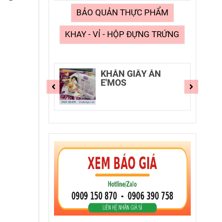
BẢO QUẢN THỰC PHẨM
KHAY - VỈ - HỘP ĐỰNG TRỨNG
E'MOS
KHĂN GIẤY ĂN
E'MOS