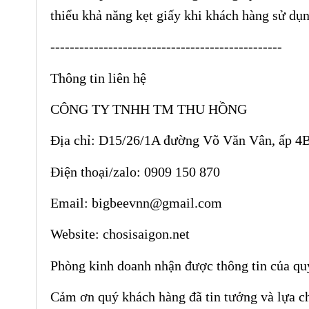
thiểu khả năng kẹt giấy khi khách hàng sử dụ
------------------------------------------------
Thông tin liên hệ
MUỖNG GỖ ĂN KEM
CÔNG TY TNHH TM THU HỒNG
9.5CM
Địa chỉ: D15/26/1A đường Võ Văn Vân, ấp 4
Điện thoại/zalo: 090
9 150 870
Email: bigbeevnn@gmail.com
Website:
chosisaigon.net
Phòng kinh doanh nhận được thông tin của quý 
Cảm ơn quý khách hàng đã tin tưởng và lựa c