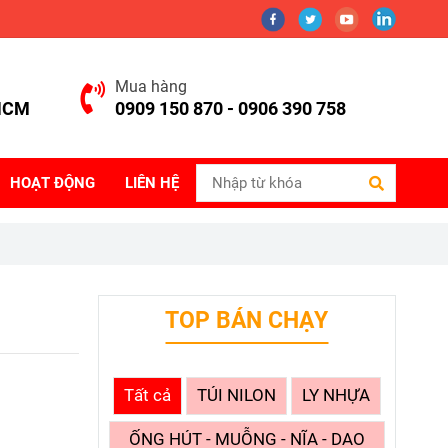
Mua hàng
.HCM
0909 150 870 - 0906 390 758
HOẠT ĐỘNG
LIÊN HỆ
TOP BÁN CHẠY
Tất cả
TÚI NILON
LY NHỰA
ỐNG HÚT - MUỖNG - NĨA - DAO