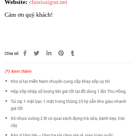
Website:
chosisaigon.net
Cảm ơn quý khách!
Chia sẻ:
(*) Xem thêm
Kho sỉ tại miền Nam chuyên cung cấp khay xốp uy tín
Hộp xốp nhập số lượng lớn giá tốt tại đồ dùng 1 lần Thu Hồng
Túi zip 1 mặt bạc 1 mặt trong thùng 25 ký sẵn kho giao nhanh
giá tốt
Xô nhựa vuông 2 lít có quai xách đựng trà sữa, bánh kẹo, trái
cây
Bán sỉ tăm tép – tăm tre xỉa răng giá rẻ, giao toàn quốc