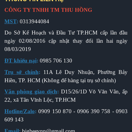
CÔNG TY TNHH TM THU HỒNG
MST
:
0313944084
Do Sở Kế Hoạch và Đầu Tư TP.HCM cấp l
ần đầu
ngày 02/08/2016 cập nhật thay đổi lần hai ngày
08/03/2019
ĐT khiếu nại
:
0985 706 130
Trụ sở chính
:
11A Lê Duy Nhuận, Phường Bảy
Hiền, TP. HCM (Không để hàng tại trụ sở chính)
Văn phòng giao dịch
:
D15/26/1D Võ Văn Vân, ấp
22, xã Tân Vĩnh Lộc, TP.HCM
Hotline/Zalo
:
0909 150 870 - 0906 390 758 - 0903
609 143
Email
:
b
igbeevnn@gmail.com