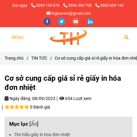
Gọi ngay
0909 150 870
0906 390 758
0903 609 143
bigbeevnn@gmail.com
MENU
Trang chủ
/
TIN TỨC
/
Cơ sở cung cấp giá sỉ rẻ giấy in hóa đơn nhi
Cơ sở cung cấp giá sỉ rẻ giấy in hóa
đơn nhiệt
Ngày đăng:
08/09/2023
654 Lượt xem
0 Đánh giá
Mục lục
[
Ẩn
]
Tìm hiểu giấy in hóa đơn nhiệt