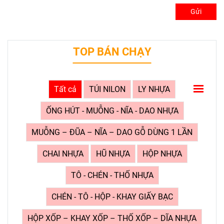
Gửi
TOP BÁN CHẠY
Tất cả
TÚI NILON
LY NHỰA
ỐNG HÚT - MUỖNG - NĨA - DAO NHỰA
MUỖNG – ĐŨA – NĨA – DAO GỖ DÙNG 1 LẦN
CHAI NHỰA
HŨ NHỰA
HỘP NHỰA
TÔ - CHÉN - THỐ NHỰA
CHÉN - TÔ - HỘP - KHAY GIẤY BẠC
HỘP XỐP – KHAY XỐP – THỐ XỐP – DĨA NHỰA