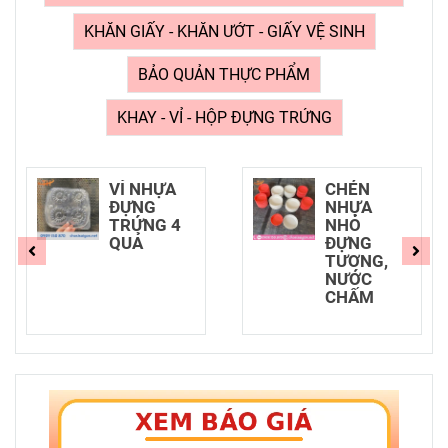
KHĂN GIẤY - KHĂN ƯỚT - GIẤY VỆ SINH
BẢO QUẢN THỰC PHẨM
KHAY - VỈ - HỘP ĐỰNG TRỨNG
VỈ NHỰA
CHÉN
ĐỰNG
NHỰA
TRỨNG 4
NHỎ
QUẢ
ĐỰNG
TƯƠNG,
NƯỚC
CHẤM