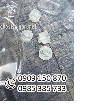
HỘP GIẤY ĐỰNG
GIẤY VỆ SINH 
TRỨNG CÓ NẮP ĐẬY
12 QUẢ