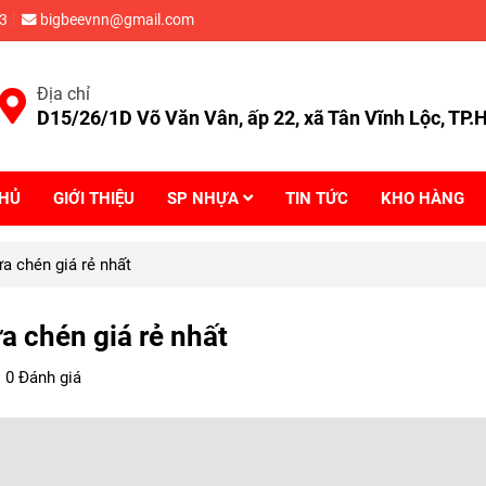
3
bigbeevnn@gmail.com
Địa chỉ
D15/26/1D Võ Văn Vân, ấp 22, xã Tân Vĩnh Lộc, TP
CHỦ
GIỚI THIỆU
SP NHỰA
TIN TỨC
KHO HÀNG
a chén giá rẻ nhất
 chén giá rẻ nhất
0 Đánh giá