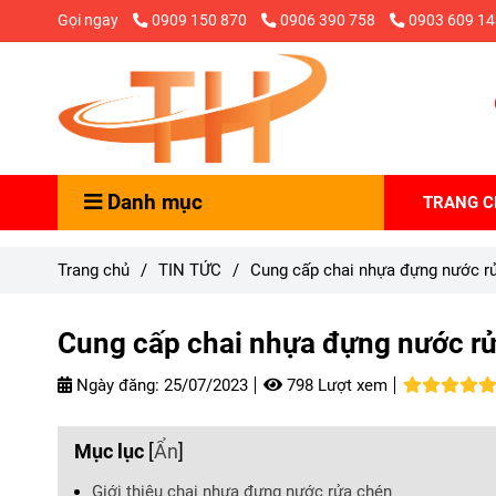
Gọi ngay
0909 150 870
0906 390 758
0903 609 14
Danh mục
TRANG 
Trang chủ
/
TIN TỨC
/
Cung cấp chai nhựa đựng nước rử
Cung cấp chai nhựa đựng nước rửa
Ngày đăng:
25/07/2023
798 Lượt xem
Mục lục
[
Ẩn
]
Giới thiệu chai nhựa đựng nước rửa chén