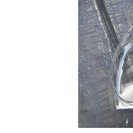
MUỖNG GỖ ĂN KEM
9.5CM