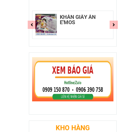
E'MOS
KHĂN GIẤY ĂN
E'MOS
KHO HÀNG