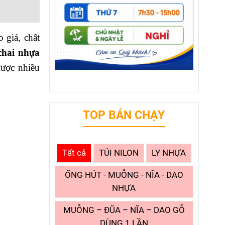
 giá, chất
chai nhựa
ược nhiều
TOP BÁN CHẠY
Tất cả
TÚI NILON
LY NHỰA
ỐNG HÚT - MUỖNG - NĨA - DAO
NHỰA
MUỖNG – ĐŨA – NĨA – DAO GỖ
DÙNG 1 LẦN