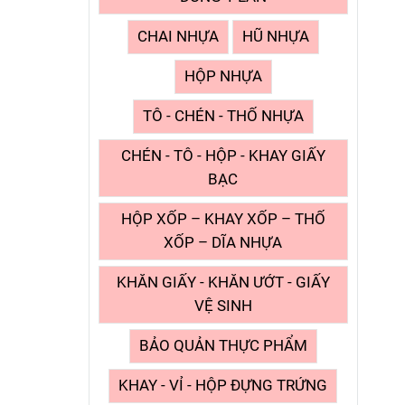
CHAI NHỰA
HŨ NHỰA
HỘP NHỰA
TÔ - CHÉN - THỐ NHỰA
CHÉN - TÔ - HỘP - KHAY GIẤY
BẠC
HỘP XỐP – KHAY XỐP – THỐ
XỐP – DĨA NHỰA
KHĂN GIẤY - KHĂN ƯỚT - GIẤY
VỆ SINH
BẢO QUẢN THỰC PHẨM
KHAY - VỈ - HỘP ĐỰNG TRỨNG