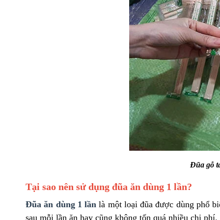
Đũa gỗ t
Tại sao nên sử dụng đũa ăn dùng
1
lần?
Đũa ăn dùng 1 lần
là một loại đũa được dùng phổ bi
sau mỗi lần ăn hay cũng không tốn quá nhiều chi phí.