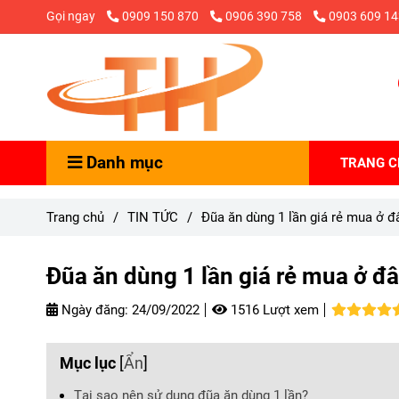
Gọi ngay
0909 150 870
0906 390 758
0903 609 14
Danh mục
TRANG 
Trang chủ
/
TIN TỨC
/
Đũa ăn dùng 1 lần giá rẻ mua ở đâ
Đũa ăn dùng 1 lần giá rẻ mua ở đâ
Ngày đăng:
24/09/2022
1516 Lượt xem
Mục lục
[
Ẩn
]
Tại sao nên sử dụng đũa ăn dùng 1 lần?