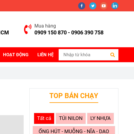
Mua hàng
.HCM
0909 150 870 - 0906 390 758
HOẠT ĐỘNG
LIÊN HỆ
TOP BÁN CHẠY
Tất cả
TÚI NILON
LY NHỰA
ỐNG HÚT - MUỖNG - NĨA - DAO