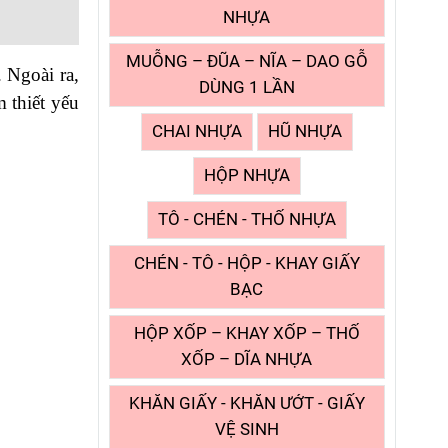
NHỰA
MUỖNG – ĐŨA – NĨA – DAO GỖ
. Ngoài ra,
DÙNG 1 LẦN
m thiết yếu
CHAI NHỰA
HŨ NHỰA
HỘP NHỰA
TÔ - CHÉN - THỐ NHỰA
CHÉN - TÔ - HỘP - KHAY GIẤY
BẠC
HỘP XỐP – KHAY XỐP – THỐ
XỐP – DĨA NHỰA
KHĂN GIẤY - KHĂN ƯỚT - GIẤY
VỆ SINH