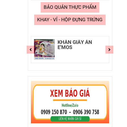
BẢO QUẢN THỰC PHẨM
KHAY - VỈ - HỘP ĐỰNG TRỨNG
E'MOS
KHĂN GIẤY ĂN
E'MOS