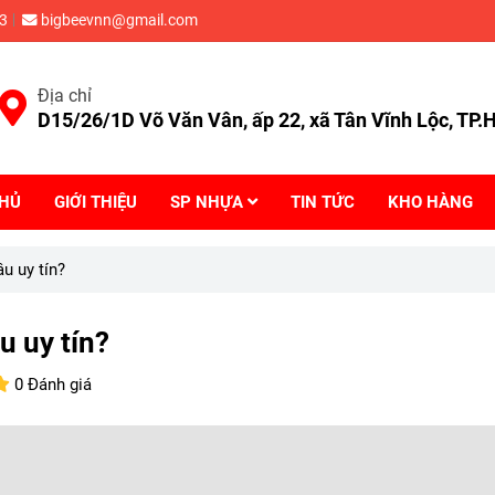
3
bigbeevnn@gmail.com
Địa chỉ
D15/26/1D Võ Văn Vân, ấp 22, xã Tân Vĩnh Lộc, TP
CHỦ
GIỚI THIỆU
SP NHỰA
TIN TỨC
KHO HÀNG
u uy tín?
u uy tín?
0 Đánh giá