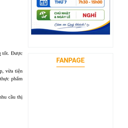
 tốt.
Đ
ược
FANPAGE
ẹp,
vừa
tiện
 thực phẩm
hu cầu
thị