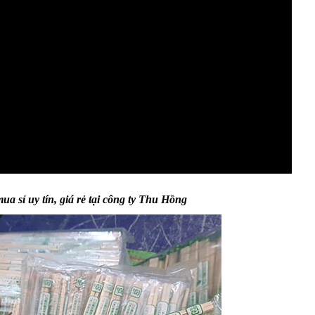
HỘP GIẤY ĐỰNG
GIẤY VỆ SINH 
TRỨNG CÓ NẮP ĐẬY
12 QUẢ
a sỉ uy tín, giá rẻ tại công ty Thu Hồng