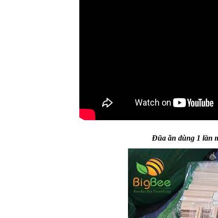
MUỖNG GỖ ĂN KEM
9.5CM
Đũa ăn dùng 1 lần mu