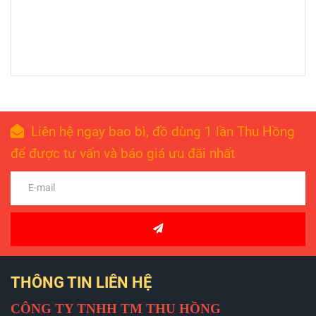
Liên hệ ngay bao bì, đồ dùng 1 lần Thu Hồng
để được tư vấn và báo giá ưu đãi nhất
THÔNG TIN LIÊN HỆ
CÔNG TY TNHH TM THU HỒNG