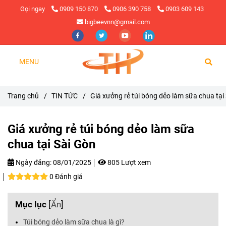
Gọi ngay
0909 150 870
0906 390 758
0903 609 143
bigbeevnn@gmail.com
MENU
Trang chủ
/
TIN TỨC
/
Giá xưởng rẻ túi bóng dẻo làm sữa chua tại
Giá xưởng rẻ túi bóng dẻo làm sữa
chua tại Sài Gòn
Ngày đăng:
08/01/2025
805 Lượt xem
0 Đánh giá
Mục lục
[
Ẩn
]
Túi bóng dẻo làm sữa chua là gì?