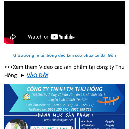
Giá xưởng rẻ túi bóng dẻo làm sữa chua tại Sài Gòn
>>>Xem thêm Video các sản phẩm tại công ty Thu
►
Hồng
VÀO ĐÂY