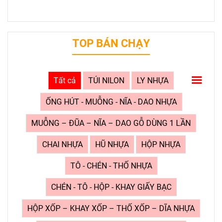
TOP BÁN CHẠY
Tất cả
TÚI NILON
LY NHỰA
ỐNG HÚT - MUỖNG - NĨA - DAO NHỰA
MUỖNG – ĐŨA – NĨA – DAO GỖ DÙNG 1 LẦN
CHAI NHỰA
HŨ NHỰA
HỘP NHỰA
TÔ - CHÉN - THỐ NHỰA
CHÉN - TÔ - HỘP - KHAY GIẤY BẠC
HỘP XỐP – KHAY XỐP – THỐ XỐP – DĨA NHỰA