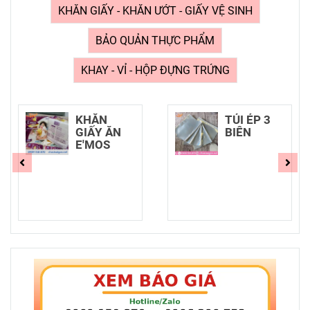
KHĂN GIẤY - KHĂN ƯỚT - GIẤY VỆ SINH
BẢO QUẢN THỰC PHẨM
KHAY - VỈ - HỘP ĐỰNG TRỨNG
KHĂN
TÚI ÉP 3
GIẤY ĂN
BIÊN
E'MOS