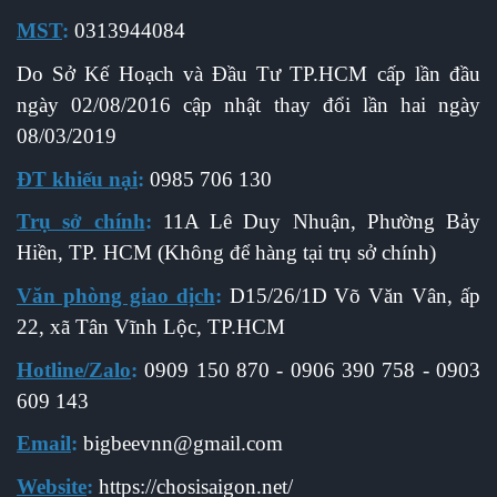
MST
:
0313944084
Do Sở Kế Hoạch và Đầu Tư TP.HCM cấp l
ần đầu
ngày 02/08/2016 cập nhật thay đổi lần hai ngày
08/03/2019
ĐT khiếu nại
:
0985 706 130
Trụ sở chính
:
11A Lê Duy Nhuận, Phường Bảy
Hiền, TP. HCM (Không để hàng tại trụ sở chính)
Văn phòng giao dịch
:
D15/26/1D Võ Văn Vân, ấp
22, xã Tân Vĩnh Lộc, TP.HCM
Hotline/Zalo
:
0909 150 870 - 0906 390 758 - 0903
609 143
Email
:
b
igbeevnn@gmail.com
Website
:
https://chosisaigon.net/