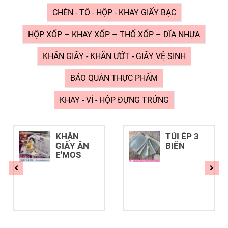
CHÉN - TÔ - HỘP - KHAY GIẤY BẠC
HỘP XỐP – KHAY XỐP – THỐ XỐP – DĨA NHỰA
KHĂN GIẤY - KHĂN ƯỚT - GIẤY VỆ SINH
BẢO QUẢN THỰC PHẨM
KHAY - VỈ - HỘP ĐỰNG TRỨNG
TÚI ÉP 3
MÀNG
BIÊN
NILON GÓI
NEM CHẢ