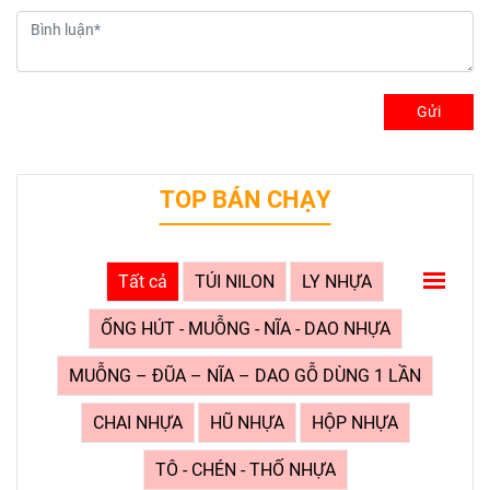
Gửi
TOP BÁN CHẠY
Tất cả
TÚI NILON
LY NHỰA
ỐNG HÚT - MUỖNG - NĨA - DAO NHỰA
MUỖNG – ĐŨA – NĨA – DAO GỖ DÙNG 1 LẦN
CHAI NHỰA
HŨ NHỰA
HỘP NHỰA
TÔ - CHÉN - THỐ NHỰA