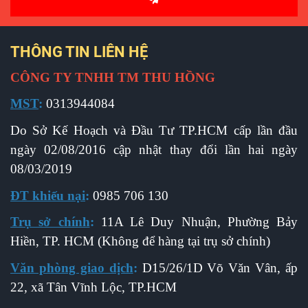
THÔNG TIN LIÊN HỆ
CÔNG TY TNHH TM THU HỒNG
MST
:
0313944084
Do Sở Kế Hoạch và Đầu Tư TP.HCM cấp l
ần đầu
ngày 02/08/2016 cập nhật thay đổi lần hai ngày
08/03/2019
ĐT khiếu nại
:
0985 706 130
Trụ sở chính
:
11A Lê Duy Nhuận, Phường Bảy
Hiền, TP. HCM (Không để hàng tại trụ sở chính)
Văn phòng giao dịch
:
D15/26/1D Võ Văn Vân, ấp
22, xã Tân Vĩnh Lộc, TP.HCM