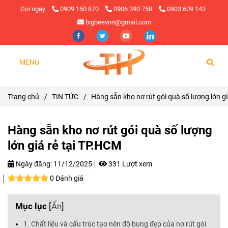
Gọi ngay
0909 150 870
0906 390 758
0903 609 143
bigbeevnn@gmail.com
MENU
Trang chủ
/
TIN TỨC
/
Hàng sẵn kho nơ rút gói quà số lượng lớn g
Hàng sẵn kho nơ rút gói quà số lượng
lớn giá rẻ tại TP.HCM
Ngày đăng:
11/12/2025
331 Lượt xem
0 Đánh giá
Mục lục
[
Ẩn
]
1. Chất liệu và cấu trúc tạo nên độ bung đẹp của nơ rút gói