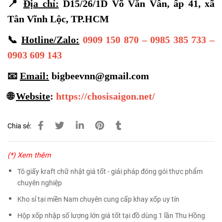
📍
Địa chỉ:
D15/26/1D Võ Văn Vân, ấp 41, xã
Tân Vĩnh Lộc, TP.HCM
📞
Hotline/Zalo:
0909 150 870 – 0985 385 733 –
0903 609 143
📧
Email:
bigbeevnn@gmail.com
🌐
Website
:
https://chosisaigon.net/
Chia sẻ:
(*) Xem thêm
Tô giấy kraft chữ nhật giá tốt - giải pháp đóng gói thực phẩm
chuyên nghiệp
Kho sỉ tại miền Nam chuyên cung cấp khay xốp uy tín
Hộp xốp nhập số lượng lớn giá tốt tại đồ dùng 1 lần Thu Hồng