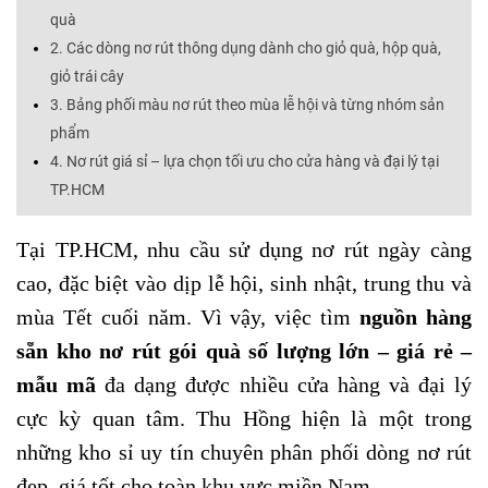
quà
2. Các dòng nơ rút thông dụng dành cho giỏ quà, hộp quà,
giỏ trái cây
3. Bảng phối màu nơ rút theo mùa lễ hội và từng nhóm sản
phẩm
4. Nơ rút giá sỉ – lựa chọn tối ưu cho cửa hàng và đại lý tại
TP.HCM
Tại TP.HCM, nhu cầu sử dụng nơ rút ngày càng
cao, đặc biệt vào dịp lễ hội, sinh nhật, trung thu và
mùa Tết cuối năm. Vì vậy, việc tìm
nguồn hàng
sẵn kho nơ rút gói quà số lượng lớn – giá rẻ –
mẫu mã
đa dạng được nhiều cửa hàng và đại lý
cực kỳ quan tâm. Thu Hồng hiện là một trong
những kho sỉ uy tín chuyên phân phối dòng nơ rút
đẹp, giá tốt cho toàn khu vực miền Nam.