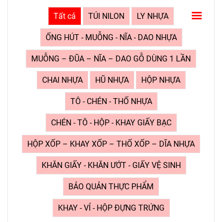
Tất cả
TÚI NILON
LY NHỰA
ỐNG HÚT - MUỖNG - NĨA - DAO NHỰA
MUỖNG – ĐŨA – NĨA – DAO GỖ DÙNG 1 LẦN
CHAI NHỰA
HŨ NHỰA
HỘP NHỰA
TÔ - CHÉN - THỐ NHỰA
CHÉN - TÔ - HỘP - KHAY GIẤY BẠC
HỘP XỐP – KHAY XỐP – THỐ XỐP – DĨA NHỰA
KHĂN GIẤY - KHĂN ƯỚT - GIẤY VỆ SINH
BẢO QUẢN THỰC PHẨM
KHAY - VỈ - HỘP ĐỰNG TRỨNG