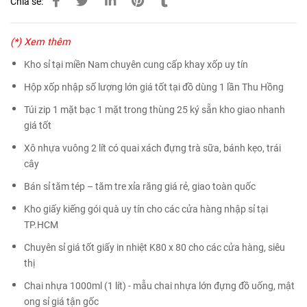
Chia sẻ:
(*) Xem thêm
Kho sỉ tại miền Nam chuyên cung cấp khay xốp uy tín
Hộp xốp nhập số lượng lớn giá tốt tại đồ dùng 1 lần Thu Hồng
Túi zip 1 mặt bạc 1 mặt trong thùng 25 ký sẵn kho giao nhanh
giá tốt
Xô nhựa vuông 2 lít có quai xách đựng trà sữa, bánh kẹo, trái
cây
Bán sỉ tăm tép – tăm tre xỉa răng giá rẻ, giao toàn quốc
Kho giấy kiếng gói quà uy tín cho các cửa hàng nhập sỉ tại
TP.HCM
Chuyên sỉ giá tốt giấy in nhiệt K80 x 80 cho các cửa hàng, siêu
thị
Chai nhựa 1000ml (1 lít) - mẫu chai nhựa lớn đựng đồ uống, mật
ong sỉ giá tận gốc