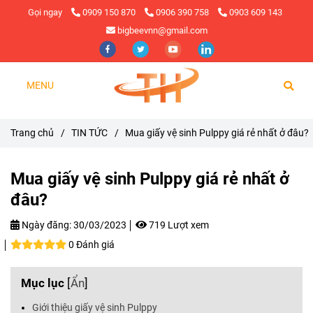
Gọi ngay
0909 150 870
0906 390 758
0903 609 143
bigbeevnn@gmail.com
MENU
Trang chủ
/
TIN TỨC
/
Mua giấy vệ sinh Pulppy giá rẻ nhất ở đâu?
Mua giấy vệ sinh Pulppy giá rẻ nhất ở
đâu?
Ngày đăng:
30/03/2023
719 Lượt xem
0 Đánh giá
Mục lục
[
Ẩn
]
Giới thiệu giấy vệ sinh Pulppy