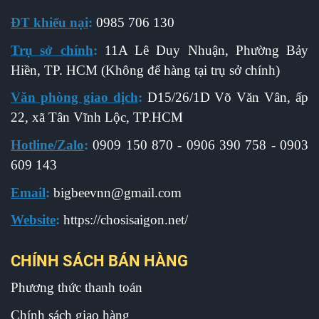
ĐT khiếu nại
:
0985 706 130
Trụ sở chính
:
11A Lê Duy Nhuận, Phường Bảy
Hiền, TP. HCM (Không để hàng tại trụ sở chính)
Văn phòng giao dịch
:
D15/26/1D Võ Văn Vân, ấp
22, xã Tân Vĩnh Lộc, TP.HCM
Hotline/Zalo
:
0909 150 870 - 0906 390 758 - 0903
609 143
Email
:
b
igbeevnn@gmail.com
Website
:
https://chosisaigon.net/
CHÍNH SÁCH BÁN HÀNG
Phương thức thanh toán
Chính sách giao hàng