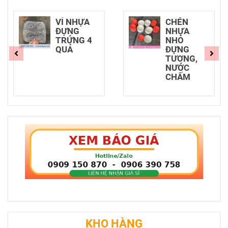
VỈ NHỰA
CHÉN
ĐỰNG
NHỰA
TRỨNG 4
NHỎ
QUẢ
ĐỰNG
TƯƠNG,
NƯỚC
CHẤM
KHO HÀNG