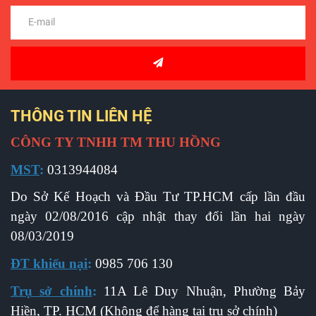
THÔNG TIN LIÊN HỆ
CÔNG TY TNHH TM THU HỒNG
MST
:
0313944084
Do Sở Kế Hoạch và Đầu Tư TP.HCM cấp l
ần đầu
ngày 02/08/2016 cập nhật thay đổi lần hai ngày
08/03/2019
ĐT khiếu nại
:
0985 706 130
Trụ sở chính
:
11A Lê Duy Nhuận, Phường Bảy
Hiền, TP. HCM (Không để hàng tại trụ sở chính)