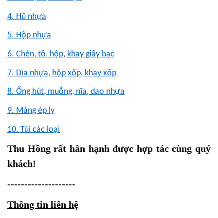
4. Hũ nhựa
5. Hộp nhựa
6. Chén, tô, hộp, khay giấy bạc
7. Dĩa nhựa, hộp xốp, khay xốp
8. Ống hút, muỗng, nĩa, dao nhựa
9. Màng ép ly
10. Túi các loại
Thu Hồng rất hân hạnh được hợp tác cùng quý
khách!
--------------------
Thông tin liên hệ