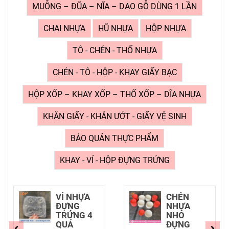
MUỖNG – ĐŨA – NĨA – DAO GỖ DÙNG 1 LẦN
CHAI NHỰA
HŨ NHỰA
HỘP NHỰA
TÔ - CHÉN - THỐ NHỰA
CHÉN - TÔ - HỘP - KHAY GIẤY BẠC
HỘP XỐP – KHAY XỐP – THỐ XỐP – DĨA NHỰA
KHĂN GIẤY - KHĂN ƯỚT - GIẤY VỆ SINH
BẢO QUẢN THỰC PHẨM
KHAY - VỈ - HỘP ĐỰNG TRỨNG
VỈ NHỰA
CHÉN
ĐỰNG
NHỰA
TRỨNG 4
NHỎ
QUẢ
ĐỰNG