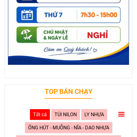
TOP BÁN CHẠY
Tất cả
TÚI NILON
LY NHỰA
ỐNG HÚT - MUỖNG - NĨA - DAO NHỰA