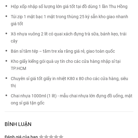
Hộp xốp nhập số lượng lớn giá tốt tại đồ dùng 1 lần Thu Hồng
Túi zip 1 mặt bạc 1 mặt trong thùng 25 ký sẵn kho giao nhanh
giá tốt
Xô nhựa vuông 2 lít có quai xách đựng trà sữa, bánh kẹo, trái
cây
Bán sỉ tăm tép – tăm tre xỉa răng giá rẻ, giao toàn quốc
Kho giấy kiếng gói quà uy tín cho các cửa hàng nhập sỉ tại
TP.HCM
Chuyên sỉ giá tốt giấy in nhiệt K80 x 80 cho các cửa hàng, siêu
thị
Chai nhựa 1000ml (1 lít) - mẫu chai nhựa lớn đựng đồ uống, mật
ong sỉ giá tận gốc
BÌNH LUẬN
Đánh giá của bạn