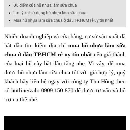
Ưu điểm của hũ nhựa làm sữa chua
Lưu ý khi sử dụng hũ nhựa làm sữa chua
Mua hũ nhựa làm sữa chua ở đâu TP.HCM rẻ uy tín nhất
N
hiều doanh nghiệp và cửa hàng, cơ sở sản xuất đã
bắt đầu tìm kiếm địa chỉ
mua hũ nhựa làm sữa
chua ở đâu TP.HCM rẻ uy tín nhất
nên giá thành
của loại hũ này bắt đầu tăng nhẹ. Vì vậy, để mua
được
hũ nhựa làm sữa chua
tốt với giá hợp lý,
q
uý
khách hãy liên hệ ngay
với công ty Th
u
Hồng theo
số hotline/zalo 0909
150
870 để được tư vấn và hỗ
trợ cụ thể
nhé.