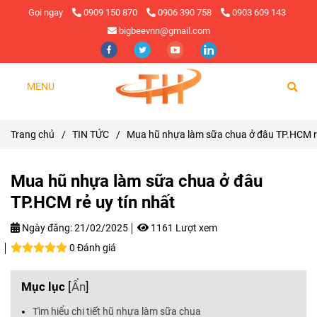
Gọi ngay
0909 150 870
0906 390 758
0903 609 143
bigbeevnn@gmail.com
MENU
Trang chủ
/
TIN TỨC
/
Mua hũ nhựa làm sữa chua ở đâu TP.HCM rẻ
Mua hũ nhựa làm sữa chua ở đâu
TP.HCM rẻ uy tín nhất
Ngày đăng:
21/02/2025
1161 Lượt xem
0 Đánh giá
Mục lục
[
Ẩn
]
Tìm hiểu chi tiết hũ nhựa làm sữa chua