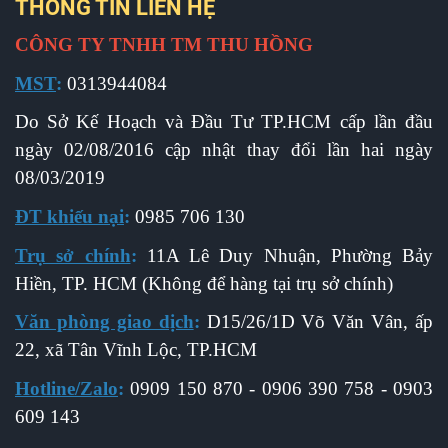
THÔNG TIN LIÊN HỆ
CÔNG TY TNHH TM THU HỒNG
MST
:
0313944084
Do Sở Kế Hoạch và Đầu Tư TP.HCM cấp l
ần đầu
ngày 02/08/2016 cập nhật thay đổi lần hai ngày
08/03/2019
ĐT khiếu nại
:
0985 706 130
Trụ sở chính
:
11A Lê Duy Nhuận, Phường Bảy
Hiền, TP. HCM (Không để hàng tại trụ sở chính)
Văn phòng giao dịch
:
D15/26/1D Võ Văn Vân, ấp
22, xã Tân Vĩnh Lộc, TP.HCM
Hotline/Zalo
:
0909 150 870 - 0906 390 758 - 0903
609 143