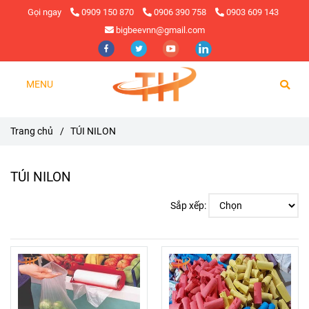
Gọi ngay
0909 150 870
0906 390 758
0903 609 143
bigbeevnn@gmail.com
MENU
Trang chủ
/
TÚI NILON
TÚI NILON
Sắp xếp: