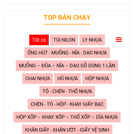
TOP BÁN CHẠY
Tất cả
TÚI NILON
LY NHỰA
ỐNG HÚT - MUỖNG - NĨA - DAO NHỰA
MUỖNG – ĐŨA – NĨA – DAO GỖ DÙNG 1 LẦN
CHAI NHỰA
HŨ NHỰA
HỘP NHỰA
TÔ - CHÉN - THỐ NHỰA
CHÉN - TÔ - HỘP - KHAY GIẤY BẠC
HỘP XỐP – KHAY XỐP – THỐ XỐP – DĨA NHỰA
KHĂN GIẤY - KHĂN ƯỚT - GIẤY VỆ SINH