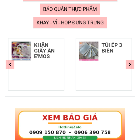
BẢO QUẢN THỰC PHẨM
KHAY - VỈ - HỘP ĐỰNG TRỨNG
KHĂN
TÚI ÉP 3
GIẤY ĂN
BIÊN
E'MOS